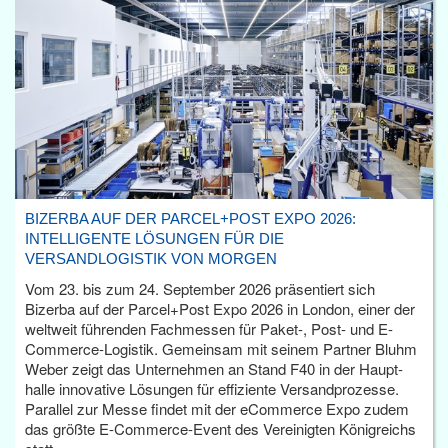
BIZERBA AUF DER PARCEL+POST EXPO 2026:
INTELLIGENTE LÖSUNGEN FÜR DIE
VERSANDLOGISTIK VON MORGEN
Vom 23. bis zum 24. September 2026 präsentiert sich
Bizerba auf der Parcel+Post Expo 2026 in London, einer der
weltweit führenden Fachmessen für Paket-, Post- und E-
Commerce-Logistik. Gemeinsam mit seinem Partner Bluhm
Weber zeigt das Unternehmen an Stand F40 in der Haupt­
halle innovative Lösungen für effiziente Versandprozesse.
Parallel zur Messe findet mit der eCommerce Expo zudem
das größte E-Commerce-Event des Vereinigten Königreichs