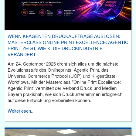
WENN KI-AGENTEN DRUCKAUFTRÄGE AUSLÖSEN:
MASTERCLASS ONLINE PRINT EXCELLENCE: AGENTIC
PRINT ZEIGT, WIE KI DIE DRUCKINDUSTRIE
VERÄNDERT
Am 24. September 2026 dreht sich alles um die nächste
Evolutionsstufe des Onlineprints: Agentic Print, das
Universal Commerce Protocol (UCP) und KI-gestützte
Workflows. Mit der Masterclass "Online Print Excellence:
Agentic Print" vermittelt der Verband Druck und Medien
Bayern praxisnah, wie sich Druckunternehmen erfolgreich
auf diese Entwicklung vorbereiten können.
Weiterlesen...