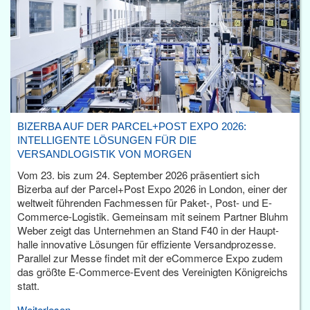
BIZERBA AUF DER PARCEL+POST EXPO 2026:
INTELLIGENTE LÖSUNGEN FÜR DIE
VERSANDLOGISTIK VON MORGEN
Vom 23. bis zum 24. September 2026 präsentiert sich
Bizerba auf der Parcel+Post Expo 2026 in London, einer der
weltweit führenden Fachmessen für Paket-, Post- und E-
Commerce-Logistik. Gemeinsam mit seinem Partner Bluhm
Weber zeigt das Unternehmen an Stand F40 in der Haupt­
halle innovative Lösungen für effiziente Versandprozesse.
Parallel zur Messe findet mit der eCommerce Expo zudem
das größte E-Commerce-Event des Vereinigten Königreichs
statt.
Weiterlesen...