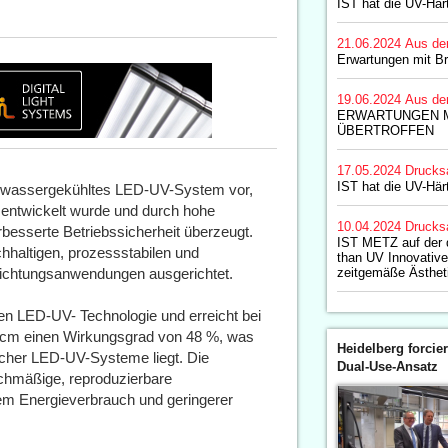
IST hat die UV-Här
21.06.2024
Aus de
Erwartungen mit Br
19.06.2024
Aus de
ERWARTUNGEN M
ÜBERTROFFEN
17.05.2024
Drucks
IST hat die UV-Här
, wassergekühltes LED-UV-System vor,
e entwickelt wurde und durch hohe
10.04.2024
Drucks
besserte Betriebssicherheit überzeugt.
IST METZ auf der 
hhaltigen, prozessstabilen und
than UV Innovativ
hichtungsanwendungen ausgerichtet.
zeitgemäße Ästhet
en LED-UV- Technologie und erreicht bei
W/cm einen Wirkungsgrad von 48 %, was
Heidelberg forcier
icher LED-UV-Systeme liegt. Die
Dual-Use-Ansatz
eichmäßige, reproduzierbare
tem Energieverbrauch und geringerer