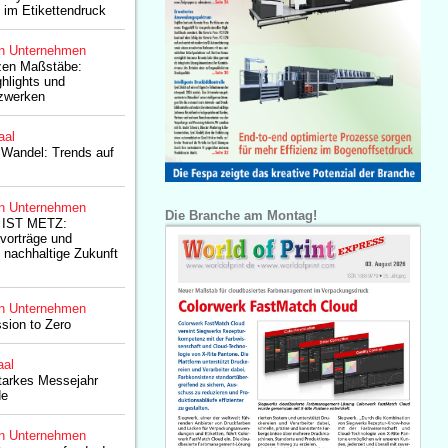
 im Etikettendruck
n Unternehmen
zen Maßstäbe:
hlights und
tzwerken
aal
 Wandel: Trends auf
n Unternehmen
Die Branche am Montag!
 IST METZ:
vorträge und
e nachhaltige Zukunft
n Unternehmen
sion to Zero
aal
starkes Messejahr
de
n Unternehmen