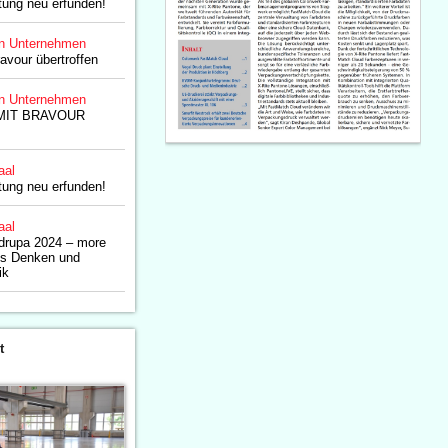
tung neu erfunden!
n Unternehmen
avour übertroffen
n Unternehmen
IT BRAVOUR
aal
tung neu erfunden!
aal
drupa 2024 – more
es Denken und
ik
t