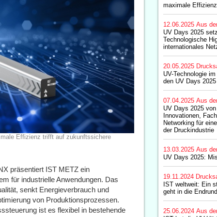
maximale Effizienz
12.06.2025
Aus de
UV Days 2025 set
Technologische Hig
internationales Ne
20.05.2025
Drucks
UV-Technologie im
den UV Days 2025
07.04.2025
Aus de
UV Days 2025 von
Innovationen, Fach
Networking für ein
der Druckindustrie
e Effizienz trifft auf zukunftssichere
13.03.2025
Aus de
UV Days 2025: Mis
X präsentiert IST METZ ein
19.11.2024
Drucks
m für industrielle Anwendungen. Das
IST weltweit: Ein 
alität, senkt Energieverbrauch und
geht in die Endrun
Optimierung von Produktionsprozessen.
steuerung ist es flexibel in bestehende
25.06.2024
Aus de