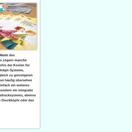
Markt des
ks zögern manche
hts der Kosten für
 Inkjet-Systeme,
leich zu günstigeren
bei häufig übersehen
einfach ein weiteres
sondern ein integraler
etdrucksystems, ebenso
e Druckköpfe oder das
.