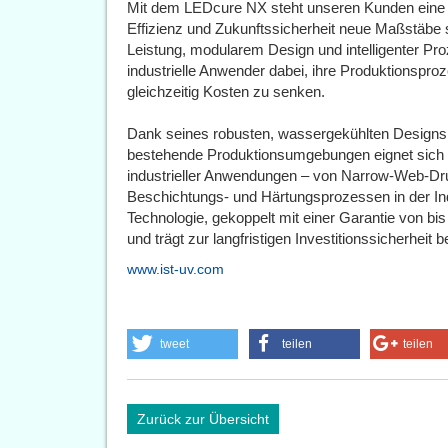
Mit dem LEDcure NX steht unseren Kunden eine 
Effizienz und Zukunftssicherheit neue Maßstäbe 
Leistung, modularem Design und intelligenter Pr
industrielle Anwender dabei, ihre Produktionspro
gleichzeitig Kosten zu senken.
Dank seines robusten, wassergekühlten Designs u
bestehende Produktionsumgebungen eignet sich d
industrieller Anwendungen – von Narrow-Web-Dr
Beschichtungs- und Härtungsprozessen in der Ind
Technologie, gekoppelt mit einer Garantie von bis
und trägt zur langfristigen Investitionssicherheit be
www.ist-uv.com
tweet
teilen
teilen
Zurück zur Übersicht