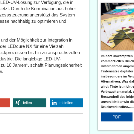
LED-UV-Lösung zur Verfügung, die in
setzt. Durch die Kombination aus hoher
ozesssteuerung unterstützt das System
zesse nachhaltig zu optimieren und
nd der Möglichkeit zur Integration in
er LEDcure NX für eine Vielzahl
uckprozessen bis hin zu anspruchsvollen
Im hart umkämpften 
ustrie. Die langlebige LED-UV-
kommerziellen Druc
 zu 10 Jahren*, schafft Planungssicherheit
Unternehmen angesic
i.
Tintensätze digitaler
insbesondere im Verg
Alternativen. Was da
wird: Tinte ist nicht 
Verbrauchsmaterial, 
Bestandteil des Inkj
unverzichtbar wie di
teilen
mitteilen
Druckwerk selbst......
PDF