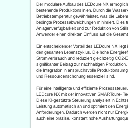
Der modulare Aufbau des LEDcure NX ermöglicht f
bestehende Produktionslinien. Durch die Wasserk
Betriebstemperatur gewährleistet, was die Lebe
bedingte Prozessabweichungen minimiert. Dies tr
Anlagenverfügbarkeit und zur Reduktion von Stillst
Anwender einen direkten Einfluss auf die Gesamta
Ein entscheidender Vorteil des LEDcure NX liegt 
den gesamten Lebenszyklus. Die hohe Energieeffiz
Stromverbrauch und reduziert gleichzeitig CO2-E
signifikanter Beitrag zur nachhaltigen Produktio
die Integration in anspruchsvolle Produktionsumg
und Ressourcenschonung essenziell sind.
Für eine intelligente und effiziente Prozesssteu
LEDcure NX mit der innovativen SMARTcure- Te
Diese KI-gestützte Steuerung analysiert in Echtz
Leistung automatisch an und optimiert den Energ
Anforderungen. Dadurch werden nicht nur Energi
auch eine präzise, konstant hohe Aushärtungsqual