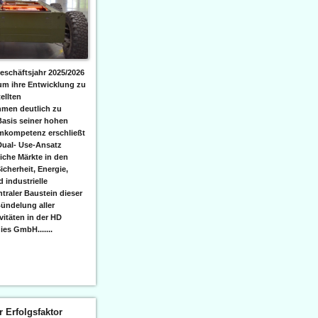
eschäftsjahr 2025/2026
 um ihre Entwicklung zu
ellten
men deutlich zu
Basis seiner hohen
emkompetenz erschließt
Dual- Use-Ansatz
iche Märkte in den
icherheit, Energie,
 industrielle
raler Baustein dieser
ündelung aller
itäten in der HD
es GmbH.......
er Erfolgsfaktor