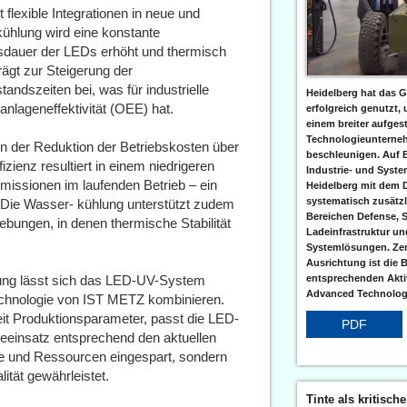
lexible Integrationen in neue und
ühlung wird eine konstante
nsdauer der LEDs erhöht und thermisch
ägt zur Steigerung der
andszeiten bei, was für industrielle
Heidelberg hat das G
nlageneffektivität (OEE) hat.
erfolgreich genutzt,
einem breiter aufgest
Technologieunterneh
in der Reduktion der Betriebskosten über
beschleunigen. Auf 
ienz resultiert in einem niedrigeren
Industrie- und Syst
missionen im laufenden Betrieb – ein
Heidelberg mit dem 
systematisch zusätzl
n. Die Wasser- kühlung unterstützt zudem
Bereichen Defense, S
ebungen, in denen thermische Stabilität
Ladeinfrastruktur und
Systemlösungen. Zent
Ausrichtung ist die B
erung lässt sich das LED-UV-System
entsprechenden Aktiv
Advanced Technologi
chnologie von IST METZ kombinieren.
eit Produktionsparameter, passt die LED-
PDF
ieeinsatz entsprechend den aktuellen
e und Ressourcen eingespart, sondern
ität gewährleistet.
Tinte als kritisch