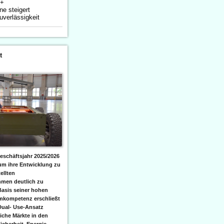
K+
ne steigert
uverlässigkeit
t
eschäftsjahr 2025/2026
 um ihre Entwicklung zu
ellten
men deutlich zu
Basis seiner hohen
emkompetenz erschließt
Dual- Use-Ansatz
iche Märkte in den