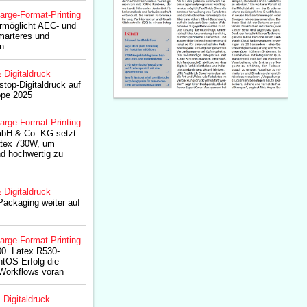
arge-Format-Printing
rmöglicht AEC- und
marteres und
en
& Digitaldruck
stop-Digitaldruck auf
ope 2025
arge-Format-Printing
bH & Co. KG setzt
atex 730W, um
nd hochwertig zu
& Digitaldruck
ackaging weiter auf
arge-Format-Printing
00. Latex R530-
intOS-Erfolg die
-Workflows voran
& Digitaldruck