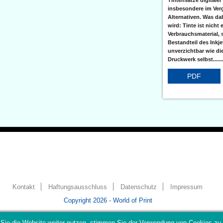
insbesondere im Verg
Alternativen. Was da
wird: Tinte ist nicht 
Verbrauchsmaterial, 
Bestandteil des Inkj
unverzichtbar wie di
Druckwerk selbst......
PDF
Kontakt
Haftungsausschluss
Datenschutz
Impressum
Copyright 2026 - World of Print
Sie die Website weiter nutzen, stimmen Sie der Verwendung von Cookies zu