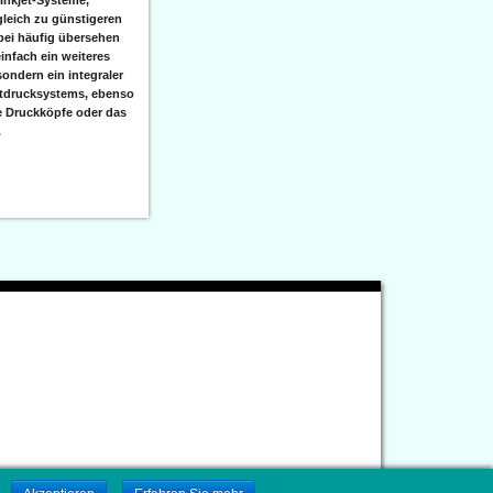
leich zu günstigeren
bei häufig übersehen
einfach ein weiteres
sondern ein integraler
etdrucksystems, ebenso
e Druckköpfe oder das
.
.