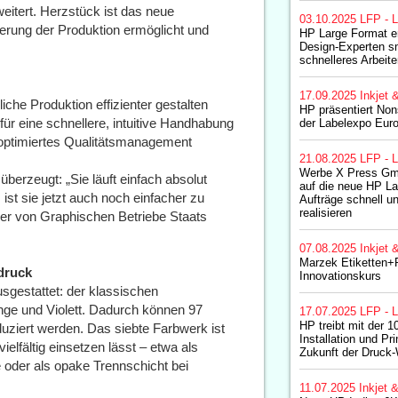
eitert. Herzstück ist das neue
03.10.2025
LFP - L
uerung der Produktion ermöglicht und
HP Large Format e
Design-Experten s
schnelleres Arbeit
17.09.2025
Inkjet 
liche Produktion effizienter gestalten
HP präsentiert Non
ür eine schnellere, intuitive Handhabung
der Labelexpo Eur
n optimiertes Qualitätsmanagement
21.08.2025
LFP - L
Werbe X Press Gm
berzeugt: „Sie läuft einfach absolut
auf die neue HP L
st sie jetzt auch noch einfacher zu
Aufträge schnell u
realisieren
rer von Graphischen Betriebe Staats
07.08.2025
Inkjet 
Marzek Etiketten+P
druck
Innovationskurs
usgestattet: der klassischen
ge und Violett. Dadurch können 97
17.07.2025
LFP - L
HP treibt mit der 1
duziert werden. Das siebte Farbwerk ist
Installation und Pr
elfältig einsetzen lässt – etwa als
Zukunft der Druck
e oder als opake Trennschicht bei
11.07.2025
Inkjet 