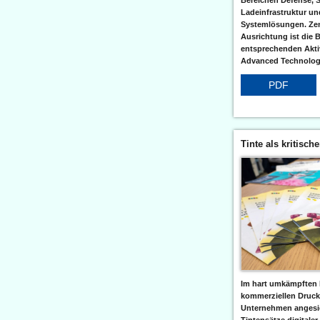
Bereichen Defense, S
Ladeinfrastruktur und
Systemlösungen. Zent
Ausrichtung ist die B
entsprechenden Aktiv
Advanced Technologi
PDF
Tinte als kritisch
Im hart umkämpften 
kommerziellen Druc
Unternehmen angesic
Tintensätze digitaler