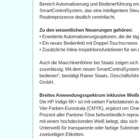
Bereich Automatisierung und Bedienerführung erw
SmartControlSystem, das eine intelligentere Ste
Routineprozesse deutlich vereinfacht.
Zu den wesentlichen Neuerungen gehören:
• Erweiterte Automatisierungsoptionen, die die täg
• Ein neues Bedienfeld mit Doppel‑Touchscreens f
• Zusätzliche Inline‑Inspektionsfunktionen für ei
Auch die Maschinenführer bei Staats zeigen sich ü
zuverlässig. Mit dem neuen SmartControlSystem i
bedienen“, bestätigt Rainer Staats, Geschäftsfüh
GmbH.
Breites Anwendungsspektrum inklusive Weiß
Die HP Indigo 6K+ ist mit sieben Farbstationen a
Vier‑Farben‑Euroskala (CMYK), ergänzt um Oran
Prozent aller Pantone‑Töne farbverbindlich repro
mit einem hochdeckenden Weiß belegt, das sich vi
Unterweiß für transparente oder farbige Substrat
zweiseitigen Etiketten.