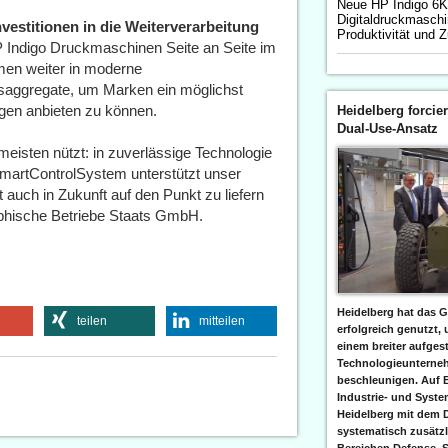
Neue HP Indigo 6
Digitaldruckmaschi
vestitionen in die Weiterverarbeitung
Produktivität und Z
P Indigo Druckmaschinen Seite an Seite im
hmen weiter in moderne
saggregate, um Marken ein möglichst
gen anbieten zu können.
Heidelberg forcier
Dual-Use-Ansatz
eisten nützt: in zuverlässige Technologie
 SmartControlSystem unterstützt unser
t auch in Zukunft auf den Punkt zu liefern
raphische Betriebe Staats GmbH.
Heidelberg hat das G
teilen
mitteilen
erfolgreich genutzt,
einem breiter aufgest
Technologieunterneh
beschleunigen. Auf 
Industrie- und Syst
Heidelberg mit dem 
systematisch zusätzl