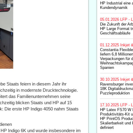
HP Industrial eine 
Kundendynamik
05.01.2026
LFP - L
Die Zukunft der Arb
HP Large Format tr
Geschäftsabläufe
01.12.2025
Inkjet 
Constantia Flexibl
liefern 6,8 Millione
Verpackungen für d
Weihnachtskampag
Spanien
30.10.2025
Inkjet 
be Staats feiern in diesem Jahr ihr
Ravensburger inves
18K Digitaldruckma
ichzeitig in modernste Drucktechnologie.
Puzzleproduktion
eitert das Familienunternehmen seine
chzeitig blicken Staats und HP auf 15
17.10.2025
LFP - L
ck: Die erste HP Indigo 4050 nahm Staats
HP Latex FS70 W D
Produktivitäts-Kit
HP PrintOS Produc
Skalierbarkeit und 
edienen
definiert
r HP Indigo 6K und wurde insbesondere im