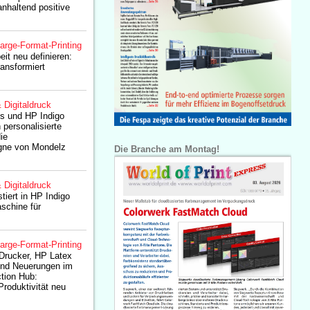
anhaltend positive
arge-Format-Printing
eit neu definieren:
ansformiert
& Digitaldruck
es und HP Indigo
n personalisierte
ie
ne von Mondelz
Die Branche am Montag!
& Digitaldruck
tiert in HP Indigo
schine für
arge-Format-Printing
rucker, HP Latex
 und Neuerungen im
tion Hub:
Produktivität neu