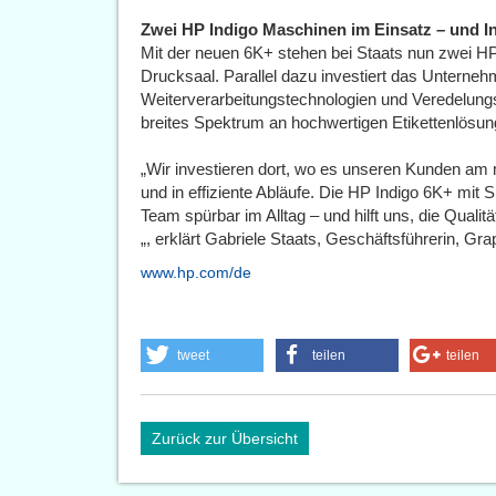
Zwei HP Indigo Maschinen im Einsatz – und In
Mit der neuen 6K+ stehen bei Staats nun zwei H
Drucksaal. Parallel dazu investiert das Unterne
Weiterverarbeitungstechnologien und Veredelung
breites Spektrum an hochwertigen Etikettenlösun
„Wir investieren dort, wo es unseren Kunden am m
und in effiziente Abläufe. Die HP Indigo 6K+ mit
Team spürbar im Alltag – und hilft uns, die Qualitä
„, erklärt Gabriele Staats, Geschäftsführerin, G
www.hp.com/de
tweet
teilen
teilen
Zurück zur Übersicht