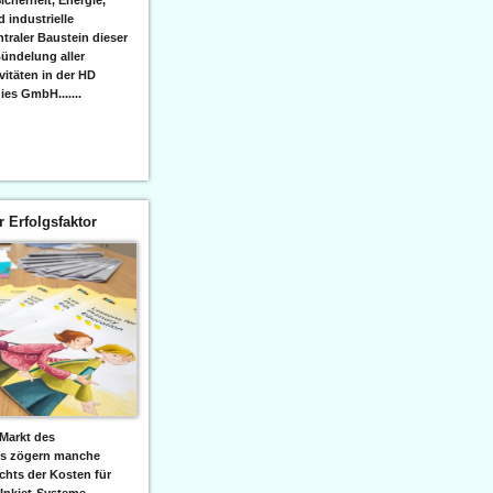
icherheit, Energie,
 industrielle
raler Baustein dieser
ündelung aller
itäten in der HD
es GmbH.......
er Erfolgsfaktor
Markt des
ks zögern manche
hts der Kosten für
 Inkjet-Systeme,