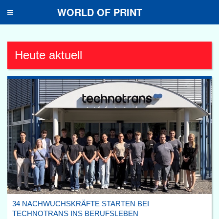
WORLD OF PRINT
Toggle
navigation
Heute aktuell
34 NACHWUCHSKRÄFTE STARTEN BEI
TECHNOTRANS INS BERUFSLEBEN