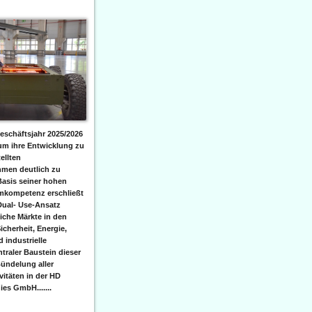
eschäftsjahr 2025/2026
 um ihre Entwicklung zu
ellten
men deutlich zu
Basis seiner hohen
emkompetenz erschließt
Dual- Use-Ansatz
iche Märkte in den
icherheit, Energie,
 industrielle
raler Baustein dieser
ündelung aller
itäten in der HD
es GmbH.......