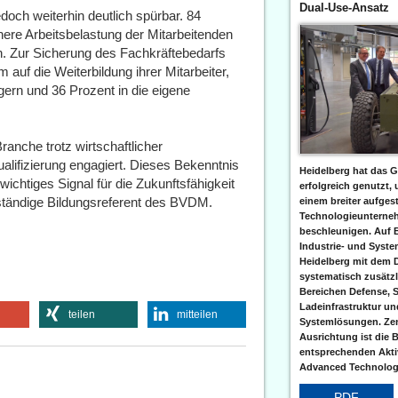
Dual-Use-Ansatz
och weiterhin deutlich spürbar. 84
ere Arbeitsbelastung der Mitarbeitenden
. Zur Sicherung des Fachkräftebedarfs
 auf die Weiterbildung ihrer Mitarbeiter,
gern und 36 Prozent in die eigene
anche trotz wirtschaftlicher
alifizierung engagiert. Dieses Bekenntnis
Heidelberg hat das G
wichtiges Signal für die Zukunftsfähigkeit
erfolgreich genutzt,
ständige Bildungsreferent des BVDM.
einem breiter aufgest
Technologieunterneh
beschleunigen. Auf 
Industrie- und Syst
Heidelberg mit dem 
systematisch zusätzl
Bereichen Defense, S
Ladeinfrastruktur und
teilen
mitteilen
Systemlösungen. Zent
Ausrichtung ist die B
entsprechenden Aktiv
Advanced Technologi
PDF