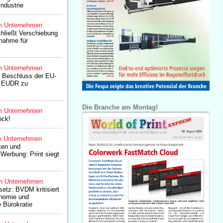
ndustrie
n Unternehmen
hließt Verschiebung
nahme für
n Unternehmen
 Beschluss der EU-
ie EUDR zu
Die Branche am Montag!
n Unternehmen
ock!
n Unternehmen
ten und
Werbung: Print siegt
n Unternehmen
setz: BVDM kritisiert
tonomie und
 Bürokratie