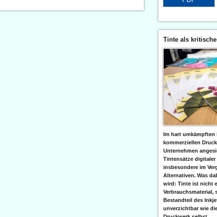
Tinte als kritisch
Im hart umkämpften 
kommerziellen Druc
Unternehmen angesic
Tintensätze digitaler
insbesondere im Verg
Alternativen. Was da
wird: Tinte ist nicht 
Verbrauchsmaterial, 
Bestandteil des Inkj
unverzichtbar wie di
Druckwerk selbst......