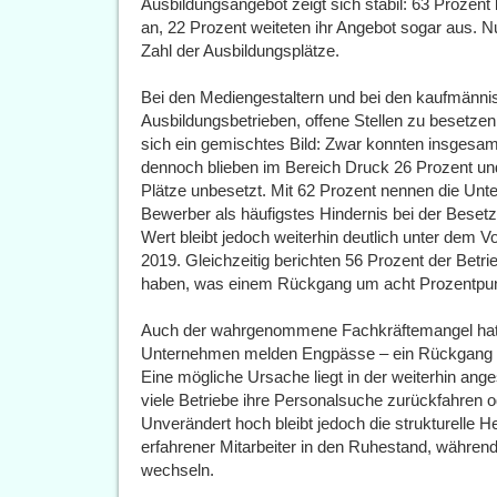
Ausbildungsangebot zeigt sich stabil: 63 Prozent
an, 22 Prozent weiteten ihr Angebot sogar aus. Nu
Zahl der Ausbildungsplätze.
Bei den Mediengestaltern und bei den kaufmänni
Ausbildungsbetrieben, offene Stellen zu besetze
sich ein gemischtes Bild: Zwar konnten insgesa
dennoch blieben im Bereich Druck 26 Prozent und
Plätze unbesetzt. Mit 62 Prozent nennen die Un
Bewerber als häufigstes Hindernis bei der Besetz
Wert bleibt jedoch weiterhin deutlich unter dem 
2019. Gleichzeitig berichten 56 Prozent der Betr
haben, was einem Rückgang um acht Prozentpunkt
Auch der wahrgenommene Fachkräftemangel hat si
Unternehmen melden Engpässe – ein Rückgang u
Eine mögliche Ursache liegt in der weiterhin ange
viele Betriebe ihre Personalsuche zurückfahren 
Unverändert hoch bleibt jedoch die strukturelle H
erfahrener Mitarbeiter in den Ruhestand, währen
wechseln.