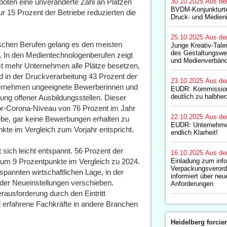
 boten eine unveränderte Zahl an Plätzen
30.10.2025
Aus de
BVDM-Konjunkturt
r 15 Prozent der Betriebe reduzierten die
Druck- und Medieni
25.10.2025
Aus de
schen Berufen gelang es den meisten
Junge Kreativ-Tale
des Gestaltungswe
n. In den Medientechnologenberufen zeigt
und Medienverbän
mt mehr Unternehmen alle Plätze besetzen,
 in der Druckverarbeitung 43 Prozent der
23.10.2025
Aus de
ternehmen ungeeignete Bewerberinnen und
EUDR: Kommission
deutlich zu halbher
ung offener Ausbildungsstellen. Dieser
Vor-Corona-Niveau von 76 Prozent im Jahr
22.10.2025
Aus de
iebe, gar keine Bewerbungen erhalten zu
EUDR: Unternehmen
e im Vergleich zum Vorjahr entspricht.
endlich Klarheit!
ch leicht entspannt. 56 Prozent der
16.10.2025
Aus de
m 9 Prozentpunkte im Vergleich zu 2024.
Einladung zum inf
Verpackungsveror
spannten wirtschaftlichen Lage, in der
informiert über neu
oder Neueinstellungen verschieben.
Anforderungen
erausforderung durch den Eintritt
d erfahrene Fachkräfte in andere Branchen
Heidelberg forcier