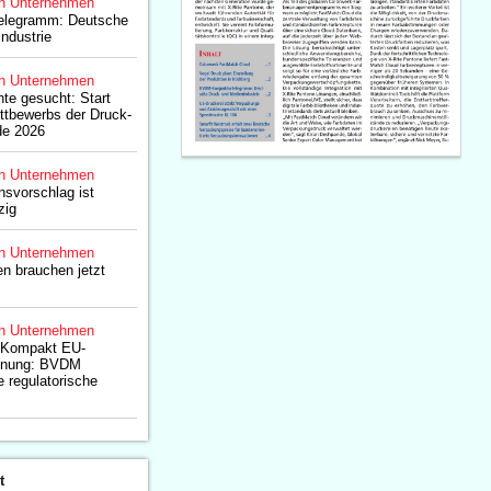
n Unternehmen
elegramm: Deutsche
ndustrie
n Unternehmen
nte gesucht: Start
ttbewerbs der Druck-
de 2026
n Unternehmen
svorschlag ist
zig
n Unternehmen
 brauchen jetzt
n Unternehmen
oKompakt EU-
dnung: BVDM
e regulatorische
t