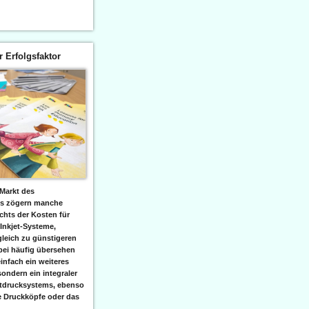
er Erfolgsfaktor
Markt des
ks zögern manche
hts der Kosten für
 Inkjet-Systeme,
leich zu günstigeren
bei häufig übersehen
einfach ein weiteres
sondern ein integraler
etdrucksystems, ebenso
e Druckköpfe oder das
.