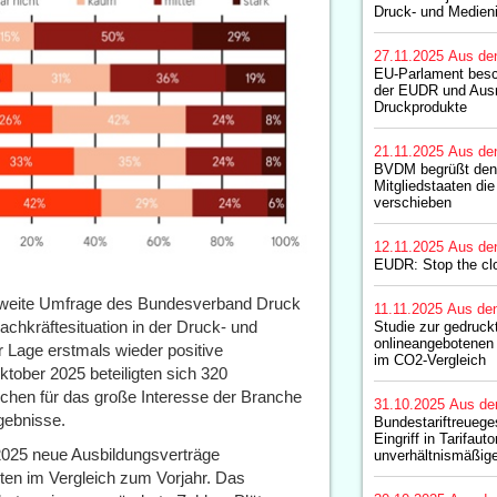
Druck- und Medieni
27.11.2025
Aus de
EU-Parlament besc
der EUDR und Aus
Druckprodukte
21.11.2025
Aus de
BVDM begrüßt den
Mitgliedstaaten d
verschieben
12.11.2025
Aus de
EUDR: Stop the cl
sweite Umfrage des Bundesverband Druck
11.11.2025
Aus de
chkräftesituation in der Druck- und
Studie zur gedruck
onlineangebotenen 
 Lage erstmals wieder positive
im CO2-Vergleich
tober 2025 beteiligten sich 320
chen für das große Interesse der Branche
31.10.2025
Aus de
rgebnisse.
Bundestariftreuege
Eingriff in Tarifau
2025 neue Ausbildungsverträge
unverhältnismäßige
kten im Vergleich zum Vorjahr. Das