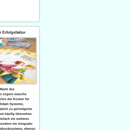
er Erfolgsfaktor
Markt des
ks zögern manche
hts der Kosten für
 Inkjet-Systeme,
leich zu günstigeren
bei häufig übersehen
einfach ein weiteres
sondern ein integraler
etdrucksystems, ebenso