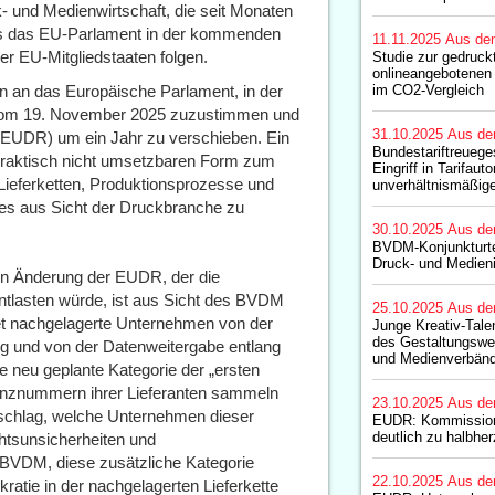
- und Medienwirtschaft, die seit Monaten
ss das EU-Parlament in der kommenden
11.11.2025
Aus de
 EU-Mitgliedstaaten folgen.
Studie zur gedruck
onlineangebotenen 
un an das Europäische Parlament, in der
im CO2-Vergleich
om 19. November 2025 zuzustimmen und
31.10.2025
Aus de
EUDR) um ein Jahr zu verschieben. Ein
Bundestariftreuege
n, praktisch nicht umsetzbaren Form zum
Eingriff in Tarifau
Lieferketten, Produktionsprozesse und
unverhältnismäßige
 es aus Sicht der Druckbranche zu
30.10.2025
Aus de
BVDM-Konjunkturt
Druck- und Medieni
hen Änderung der EUDR, der die
entlasten würde, ist aus Sicht des BVDM
25.10.2025
Aus de
det nachgelagerte Unternehmen von der
Junge Kreativ-Tale
des Gestaltungswe
ng und von der Datenweitergabe entlang
und Medienverbän
ie neu geplante Kategorie der „ersten
renznummern ihrer Lieferanten sammeln
23.10.2025
Aus de
rschlag, welche Unternehmen dieser
EUDR: Kommission
deutlich zu halbher
tsunsicherheiten und
BVDM, diese zusätzliche Kategorie
22.10.2025
Aus de
ratie in der nachgelagerten Lieferkette