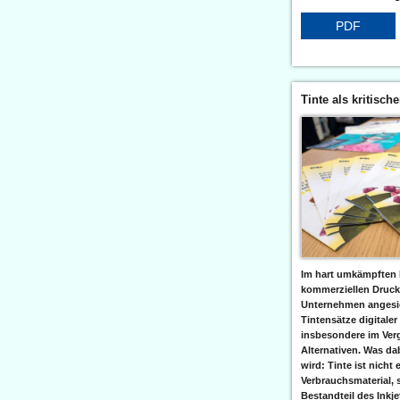
PDF
Tinte als kritisch
Im hart umkämpften 
kommerziellen Druc
Unternehmen angesic
Tintensätze digitaler
insbesondere im Verg
Alternativen. Was da
wird: Tinte ist nicht 
Verbrauchsmaterial, 
Bestandteil des Inkj