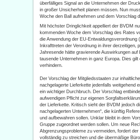
überfälliges Signal an die Unternehmen der Druck
in großer Unsicherheit planen müssen. Nun mu
Woche den Ball aufnehmen und dem Vorschlag der
Mit höchster Dringlichkeit appelliert der BVDM n
kommenden Woche dem Vorschlag des Rates v
die Anwendung der EU-Entwaldungsverordnung (
Inkrafttreten der Verordnung in ihrer derzeitige
Jahresende hätte gravierende Auswirkungen auf 
tausende Unternehmen in ganz Europa. Dies gilt
verhindern.
Der Vorschlag der Mitgliedsstaaten zur inhaltlic
nachgelagerte Lieferkette jedenfalls weitgehend 
ein wichtiger Durchbruch. Der Vorschlag entbin
aufwendigen Pflicht zur eigenen Sorgfaltserkläru
der Lieferkette. Kritisch sieht der BVDM jedoch d
nachgelagerten Unternehmen“, die künftig Refe
und aufbewahren sollen. Unklar bleibt in dem Vo
Gruppe zugeordnet werden sollen. Um neue Rech
Abgrenzungsprobleme zu vermeiden, fordert der 
vollständig zu streichen und die übermäßige Bürok