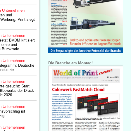
n Unternehmen
ten und
Werbung: Print siegt
n Unternehmen
setz: BVDM kritisiert
tonomie und
 Bürokratie
n Unternehmen
Die Branche am Montag!
elegramm: Deutsche
ndustrie
n Unternehmen
nte gesucht: Start
ttbewerbs der Druck-
de 2026
n Unternehmen
svorschlag ist
zig
n Unternehmen