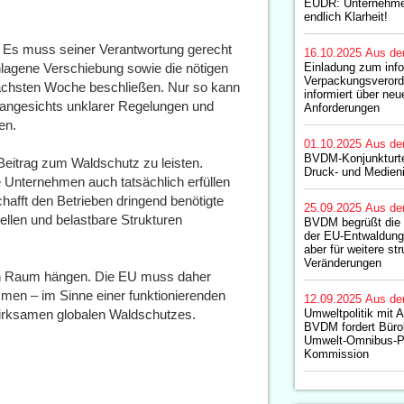
EUDR: Unternehmen
endlich Klarheit!
t. Es muss seiner Verantwortung gerecht
16.10.2025
Aus de
hlagene Verschiebung sowie die nötigen
Einladung zum inf
Verpackungsveror
chsten Woche beschließen. Nur so kann
informiert über neu
angesichts unklarer Regelungen und
Anforderungen
en.
01.10.2025
Aus de
BVDM-Konjunkturt
 Beitrag zum Waldschutz zu leisten.
Druck- und Medieni
 Unternehmen auch tatsächlich erfüllen
afft den Betrieben dringend benötigte
25.09.2025
Aus de
ellen und belastbare Strukturen
BVDM begrüßt die 
der EU-Entwaldungs
aber für weitere str
Veränderungen
ren Raum hängen. Die EU muss daher
mmen – im Sinne einer funktionierenden
12.09.2025
Aus de
 wirksamen globalen Waldschutzes.
Umweltpolitik mit 
BVDM fordert Büro
Umwelt-Omnibus-P
Kommission