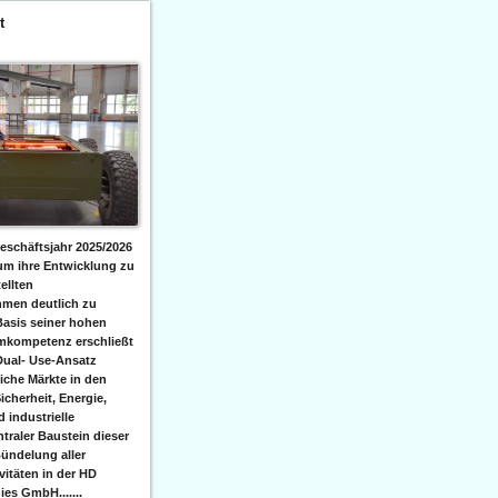
t
eschäftsjahr 2025/2026
 um ihre Entwicklung zu
ellten
men deutlich zu
Basis seiner hohen
emkompetenz erschließt
Dual- Use-Ansatz
iche Märkte in den
icherheit, Energie,
 industrielle
raler Baustein dieser
ündelung aller
itäten in der HD
es GmbH.......