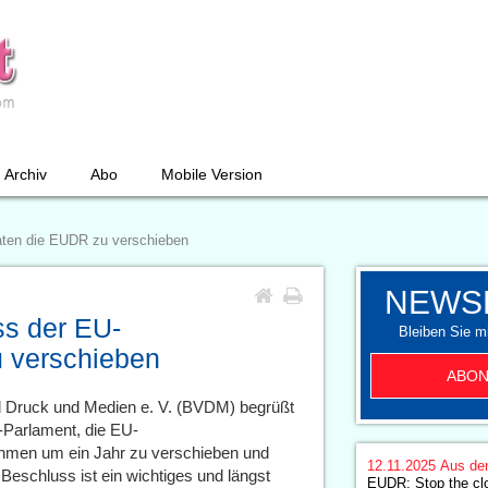
Archiv
Abo
Mobile Version
aten die EUDR zu verschieben
NEWS
s der EU-
Bleiben Sie mi
u verschieben
ABON
 Druck und Medien e. V. (BVDM) begrüßt
-Parlament, die EU-
hmen um ein Jahr zu verschieben und
12.11.2025
Aus de
Beschluss ist ein wichtiges und längst
EUDR: Stop the cl