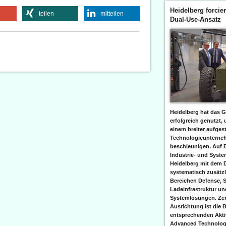
Heidelberg forcier
teilen
mitteilen
Dual-Use-Ansatz
Heidelberg hat das G
erfolgreich genutzt,
einem breiter aufgest
Technologieunterneh
beschleunigen. Auf 
Industrie- und Syst
Heidelberg mit dem 
systematisch zusätzl
Bereichen Defense, S
Ladeinfrastruktur und
Systemlösungen. Zent
Ausrichtung ist die B
entsprechenden Aktiv
Advanced Technologi