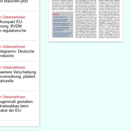
 brauchen jetzt
n Unternehmen
oKompakt EU-
dnung: BVDM
e regulatorische
n Unternehmen
elegramm: Deutsche
ndustrie
n Unternehmen
weitere Verschiebung
verordnung, plädiert
ukturelle
n Unternehmen
Augenmaß gestalten:
kratieabbau beim
aket der EU-