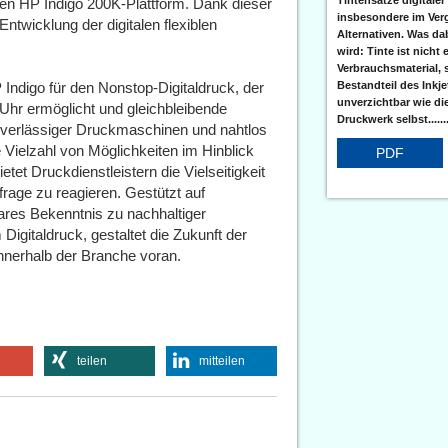
en HP Indigo 200K-Plattform. Dank dieser
insbesondere im Verg
 Entwicklung der digitalen flexiblen
Alternativen. Was da
wird: Tinte ist nicht 
Verbrauchsmaterial, 
Bestandteil des Inkj
 Indigo für den Nonstop-Digitaldruck, der
unverzichtbar wie di
Uhr ermöglicht und gleichbleibende
Druckwerk selbst......
zuverlässiger Druckmaschinen und nahtlos
 Vielzahl von Möglichkeiten im Hinblick
PDF
tet Druckdienstleistern die Vielseitigkeit
frage zu reagieren. Gestützt auf
ares Bekenntnis zu nachhaltiger
Digitaldruck, gestaltet die Zukunft der
 innerhalb der Branche voran.
teilen
mitteilen