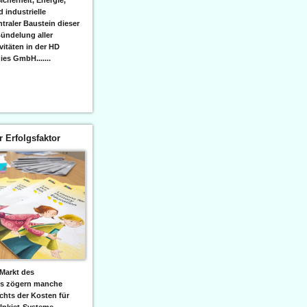
icherheit, Energie,
 industrielle
raler Baustein dieser
ündelung aller
itäten in der HD
es GmbH.......
er Erfolgsfaktor
Markt des
ks zögern manche
hts der Kosten für
 Inkjet-Systeme,