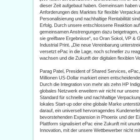
dieser Zeit aufgebaut haben. Gemeinsam haben wi
Anforderungen des Marktes für flexible Verpackun
Personalisierung und nachhaltige Rentabilität si
Erfolg. Durch unsere entschlossene Reaktion au
gemeinsamen Anstrengungen dazu beigetragen, di
sie greifbare Ergebnisse“, so Oran Sokol, VP & G
Industrial Print. „Die neue Vereinbarung unterstre
versetzt ePac in die Lage, noch schneller zu reagi
wachsen und die Zukunft der digitalen flexiblen V
Parag Patel, President of Shared Services, ePac, 
Millionen US-Dollar markiert einen entscheidend
Durch die Integration von mehr als zehn HP Indi
globales Netzwerk erweitern wir nicht nur unsere
Standard für schnelle und nachhaltige Verpackun
lokales Start-up oder eine globale Marke unterst
darauf, ein universell hervorragendes Kundenerleb
bevorstehenden Expansion in Phoenix und der 
Plattform signalisiert ePac eine Zukunft mit unu
Innovation, mit der unsere Wettbewerber nicht mi