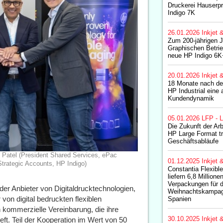
Druckerei Hauserpr
Indigo 7K
26.01.2026
Inkjet 
Zum 200-jährigen J
Graphischen Betrie
neue HP Indigo 6K
20.01.2026
Inkjet 
18 Monate nach der
HP Industrial eine 
Kundendynamik
05.01.2026
LFP - L
Die Zukunft der Arb
HP Large Format tr
Geschäftsabläufe
g Patel (President Shared Services, ePac
01.12.2025
Inkjet 
trategic Accounts, HP Indigo)
Constantia Flexibl
liefern 6,8 Millione
Verpackungen für d
nder Anbieter von Digitaldrucktechnologien,
Weihnachtskampag
von digital bedruckten flexiblen
Spanien
kommerzielle Vereinbarung, die ihre
30.10.2025
Inkjet 
ieft. Teil der Kooperation im Wert von 50