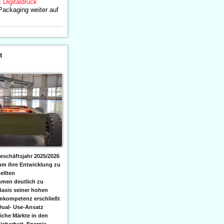
& Digitaldruck
ackaging weiter auf
t
eschäftsjahr 2025/2026
 um ihre Entwicklung zu
ellten
men deutlich zu
Basis seiner hohen
emkompetenz erschließt
Dual- Use-Ansatz
iche Märkte in den