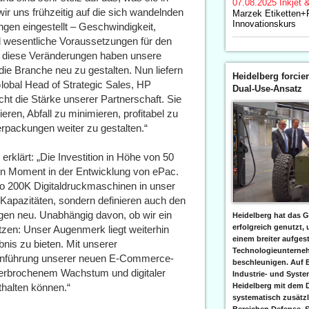
07.08.2025
Inkjet 
r uns frühzeitig auf die sich wandelnden
Marzek Etiketten+P
Innovationskurs
gen eingestellt – Geschwindigkeit,
nd wesentliche Voraussetzungen für den
f diese Veränderungen haben unsere
e Branche neu zu gestalten. Nun liefern
Heidelberg forcier
lobal Head of Strategic Sales, HP
Dual-Use-Ansatz
icht die Stärke unserer Partnerschaft. Sie
eren, Abfall zu minimieren, profitabel zu
erpackungen weiter zu gestalten.“
erklärt: „Die Investition in Höhe von 50
en Moment in der Entwicklung von ePac.
go 200K Digitaldruckmaschinen in unser
 Kapazitäten, sondern definieren auch den
gen neu. Unabhängig davon, ob wir ein
Heidelberg hat das G
erfolgreich genutzt,
ützen: Unser Augenmerk liegt weiterhin
einem breiter aufgest
nis zu bieten. Mit unserer
Technologieunterneh
Einführung unserer neuen E-Commerce-
beschleunigen. Auf 
nterbrochenem Wachstum und digitaler
Industrie- und Syst
thalten können.“
Heidelberg mit dem 
systematisch zusätzl