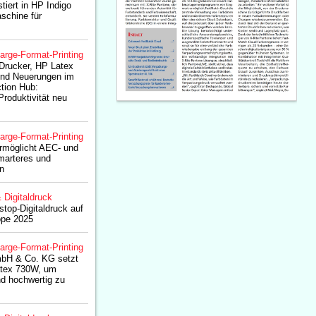
tiert in HP Indigo
schine für
arge-Format-Printing
rucker, HP Latex
 und Neuerungen im
tion Hub:
Produktivität neu
arge-Format-Printing
rmöglicht AEC- und
marteres und
en
& Digitaldruck
stop-Digitaldruck auf
ope 2025
arge-Format-Printing
bH & Co. KG setzt
atex 730W, um
nd hochwertig zu