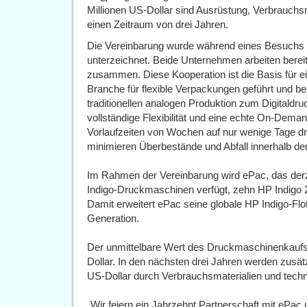
Millionen US-Dollar sind Ausrüstung, Verbrauchsm
einen Zeitraum von drei Jahren.
Die Vereinbarung wurde während eines Besuchs d
unterzeichnet. Beide Unternehmen arbeiten bereit
zusammen. Diese Kooperation ist die Basis für ei
Branche für flexible Verpackungen geführt und b
traditionellen analogen Produktion zum Digitaldr
vollständige Flexibilität und eine echte On-Deman
Vorlaufzeiten von Wochen auf nur wenige Tage dr
minimieren Überbestände und Abfall innerhalb der
Im Rahmen der Vereinbarung wird ePac, das derze
Indigo-Druckmaschinen verfügt, zehn HP Indigo 2
Damit erweitert ePac seine globale HP Indigo-Fl
Generation.
Der unmittelbare Wert des Druckmaschinenkaufs b
Dollar. In den nächsten drei Jahren werden zusä
US-Dollar durch Verbrauchsmaterialien und techn
„Wir feiern ein Jahrzehnt Partnerschaft mit ePac 