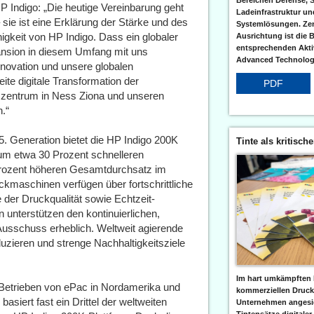
Bereichen Defense, S
 Indigo: „Die heutige Vereinbarung geht
Ladeinfrastruktur und
sie ist eine Erklärung der Stärke und des
Systemlösungen. Zent
igkeit von HP Indigo. Dass ein globaler
Ausrichtung ist die B
entsprechenden Aktiv
pansion in diesem Umfang mit uns
Advanced Technologi
Innovation und unsere globalen
eite digitale Transformation der
PDF
zentrum in Ness Ziona und unseren
n.“
5. Generation bietet die HP Indigo 200K
Tinte als kritisch
 um etwa 30 Prozent schnelleren
Prozent höheren Gesamtdurchsatz im
ckmaschinen verfügen über fortschrittliche
e der Druckqualität sowie Echtzeit-
 unterstützen den kontinuierlichen,
Ausschuss erheblich. Weltweit agierende
ieren und strenge Nachhaltigkeitsziele
Im hart umkämpften 
Betrieben von ePac in Nordamerika und
kommerziellen Druc
basiert fast ein Drittel der weltweiten
Unternehmen angesic
Tintensätze digitaler