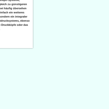
leich zu günstigeren
bei häufig übersehen
einfach ein weiteres
sondern ein integraler
etdrucksystems, ebenso
e Druckköpfe oder das
.