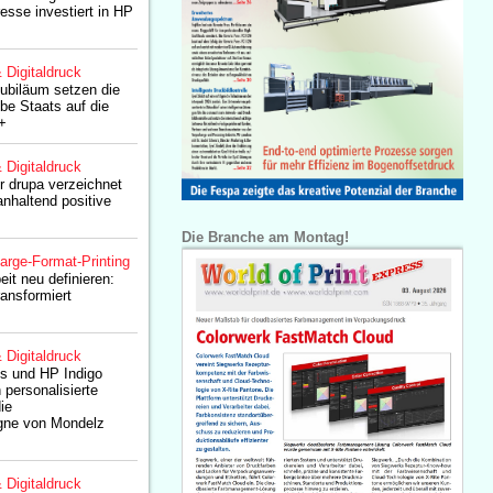
esse investiert in HP
& Digitaldruck
ubiläum setzen die
be Staats auf die
+
& Digitaldruck
 drupa verzeichnet
anhaltend positive
Die Branche am Montag!
arge-Format-Printing
eit neu definieren:
ansformiert
& Digitaldruck
es und HP Indigo
n personalisierte
ie
ne von Mondelz
& Digitaldruck