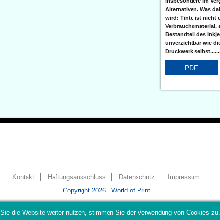
insbesondere im Verg
Alternativen. Was da
wird: Tinte ist nicht 
Verbrauchsmaterial, 
Bestandteil des Inkj
unverzichtbar wie di
Druckwerk selbst......
PDF
Kontakt
Haftungsausschluss
Datenschutz
Impressum
Copyright 2026 - World of Print
Sie die Website weiter nutzen, stimmen Sie der Verwendung von Cookies zu