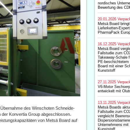
nordisches Unterne
Bewertung des CD
20.01.2026
Verpac
Metsä Board bring
Lieferketten-Expert
PharmaPack Europ
16.12.2025
Verpac
Metsä Board vergleic
Fallstudie zum CO
Takeaway-Schale f
PE-beschichtetem 
Board mit einer Sc
Kunststoff
27.11.2025
Verpac
V6-Motor Sechserp
entwickelt mit Olu
13.11.2025
Verpac
Metsä Boards aktuel
e Übernahme des Winschoten Schneide-
Fallstudie zum CO
n der Konvertia Group abgeschlossen.
vergleicht Beeren
tleistungskapazitäten von Metsä Board auf
Dispersionsbarrier
Unternehmens mit 
Kunststoff