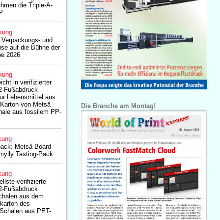
hmen die Triple-A-
P
kung
t Verpackungs- und
ise auf die Bühne der
e 2026
kung
ht in verifizierter
2-Fußabdruck
ür Lebensmittel aus
Karton von Metsä
Die Branche am Montag!
hale aus fossilem PP-
kung
ack: Metsä Board
tmylly Tasting-Pack
kung
lste verifizierte
2-Fußabdruck
schalen aus dem
ekarton des
Schalen aus PET-