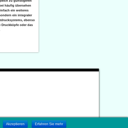
leich zu günstigeren
bei häufig übersehen
einfach ein weiteres
sondern ein integraler
etdrucksystems, ebenso
e Druckköpfe oder das
.
.
Akzeptieren
Erfahren Sie mehr