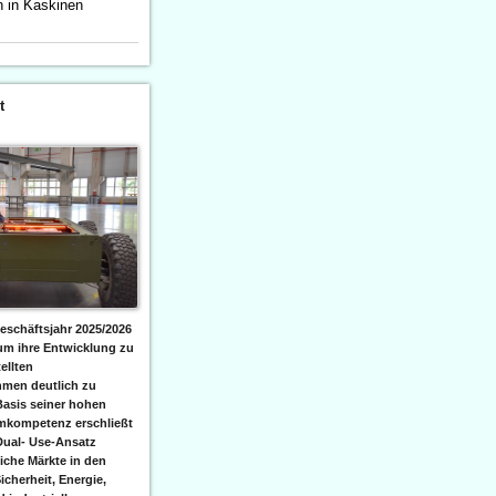
n in Kaskinen
t
eschäftsjahr 2025/2026
 um ihre Entwicklung zu
ellten
men deutlich zu
Basis seiner hohen
emkompetenz erschließt
Dual- Use-Ansatz
iche Märkte in den
icherheit, Energie,