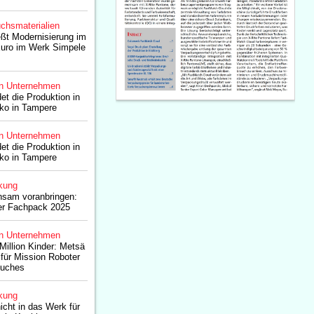
chsmaterialien
ßt Modernisierung im
Euro im Werk Simpele
n Unternehmen
t die Produktion in
ako in Tampere
n Unternehmen
t die Produktion in
ako in Tampere
kung
sam voranbringen:
er Fachpack 2025
n Unternehmen
Million Kinder: Metsä
 für Mission Roboter
Buches
kung
icht in das Werk für