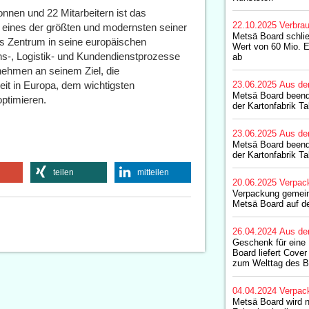
onnen und 22 Mitarbeitern ist das
22.10.2025
Verbrau
 eines der größten und modernsten seiner
Metsä Board schlie
as Zentrum in seine europäischen
Wert von 60 Mio. 
ons-, Logistik- und Kundendienstprozesse
ab
nehmen an seinem Ziel, die
eit in Europa, dem wichtigsten
23.06.2025
Aus de
Metsä Board beende
ptimieren.
der Kartonfabrik T
23.06.2025
Aus de
Metsä Board beende
der Kartonfabrik T
teilen
mitteilen
20.06.2025
Verpac
Verpackung gemein
Metsä Board auf d
26.04.2024
Aus de
Geschenk für eine 
Board liefert Cover
zum Welttag des 
04.04.2024
Verpac
Metsä Board wird n