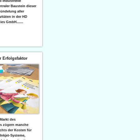
 industrielle
raler Baustein dieser
ündelung aller
itäten in der HD
es GmbH.......
er Erfolgsfaktor
Markt des
ks zögern manche
hts der Kosten für
 Inkjet-Systeme,