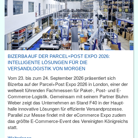
BIZERBA AUF DER PARCEL+POST EXPO 2026:
INTELLIGENTE LÖSUNGEN FÜR DIE
VERSANDLOGISTIK VON MORGEN
Vom 23. bis zum 24. September 2026 präsentiert sich
Bizerba auf der Parcel+Post Expo 2026 in London, einer der
weltweit führenden Fachmessen für Paket-, Post- und E-
Commerce-Logistik. Gemeinsam mit seinem Partner Bluhm
Weber zeigt das Unternehmen an Stand F40 in der Haupt­
halle innovative Lösungen für effiziente Versandprozesse.
Parallel zur Messe findet mit der eCommerce Expo zudem
das größte E-Commerce-Event des Vereinigten Königreichs
statt.
Weiterlesen...