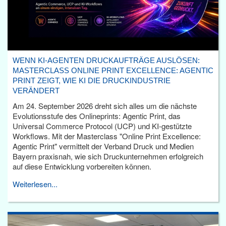
WENN KI-AGENTEN DRUCKAUFTRÄGE AUSLÖSEN:
MASTERCLASS ONLINE PRINT EXCELLENCE: AGENTIC
PRINT ZEIGT, WIE KI DIE DRUCKINDUSTRIE
VERÄNDERT
Am 24. September 2026 dreht sich alles um die nächste
Evolutionsstufe des Onlineprints: Agentic Print, das
Universal Commerce Protocol (UCP) und KI-gestützte
Workflows. Mit der Masterclass "Online Print Excellence:
Agentic Print" vermittelt der Verband Druck und Medien
Bayern praxisnah, wie sich Druckunternehmen erfolgreich
auf diese Entwicklung vorbereiten können.
Weiterlesen...