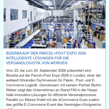
BIZERBA AUF DER PARCEL+POST EXPO 2026:
INTELLIGENTE LÖSUNGEN FÜR DIE
VERSANDLOGISTIK VON MORGEN
Vom 23. bis zum 24. September 2026 präsentiert sich
Bizerba auf der Parcel+Post Expo 2026 in London, einer der
weltweit führenden Fachmessen für Paket-, Post- und E-
Commerce-Logistik. Gemeinsam mit seinem Partner Bluhm
Weber zeigt das Unternehmen an Stand F40 in der Haupt­
halle innovative Lösungen für effiziente Versandprozesse.
Parallel zur Messe findet mit der eCommerce Expo zudem
das größte E-Commerce-Event des Vereinigten Königreichs