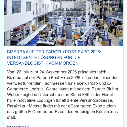
BIZERBA AUF DER PARCEL+POST EXPO 2026:
INTELLIGENTE LÖSUNGEN FÜR DIE
VERSANDLOGISTIK VON MORGEN
Vom 23. bis zum 24. September 2026 präsentiert sich
Bizerba auf der Parcel+Post Expo 2026 in London, einer der
weltweit führenden Fachmessen für Paket-, Post- und E-
Commerce-Logistik. Gemeinsam mit seinem Partner Bluhm
Weber zeigt das Unternehmen an Stand F40 in der Haupt­
halle innovative Lösungen für effiziente Versandprozesse.
Parallel zur Messe findet mit der eCommerce Expo zudem
das größte E-Commerce-Event des Vereinigten Königreichs
statt.
Weiterlesen...