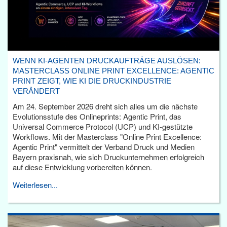
WENN KI-AGENTEN DRUCKAUFTRÄGE AUSLÖSEN:
MASTERCLASS ONLINE PRINT EXCELLENCE: AGENTIC
PRINT ZEIGT, WIE KI DIE DRUCKINDUSTRIE
VERÄNDERT
Am 24. September 2026 dreht sich alles um die nächste
Evolutionsstufe des Onlineprints: Agentic Print, das
Universal Commerce Protocol (UCP) und KI-gestützte
Workflows. Mit der Masterclass "Online Print Excellence:
Agentic Print" vermittelt der Verband Druck und Medien
Bayern praxisnah, wie sich Druckunternehmen erfolgreich
auf diese Entwicklung vorbereiten können.
Weiterlesen...