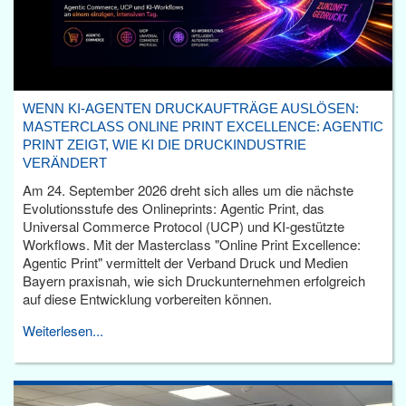
WENN KI-AGENTEN DRUCKAUFTRÄGE AUSLÖSEN:
MASTERCLASS ONLINE PRINT EXCELLENCE: AGENTIC
PRINT ZEIGT, WIE KI DIE DRUCKINDUSTRIE
VERÄNDERT
Am 24. September 2026 dreht sich alles um die nächste
Evolutionsstufe des Onlineprints: Agentic Print, das
Universal Commerce Protocol (UCP) und KI-gestützte
Workflows. Mit der Masterclass "Online Print Excellence:
Agentic Print" vermittelt der Verband Druck und Medien
Bayern praxisnah, wie sich Druckunternehmen erfolgreich
auf diese Entwicklung vorbereiten können.
Weiterlesen...