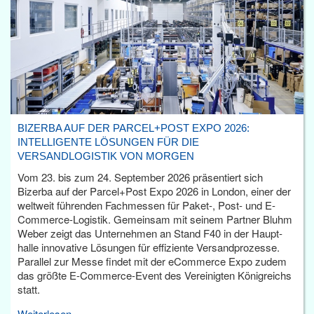
BIZERBA AUF DER PARCEL+POST EXPO 2026:
INTELLIGENTE LÖSUNGEN FÜR DIE
VERSANDLOGISTIK VON MORGEN
Vom 23. bis zum 24. September 2026 präsentiert sich
Bizerba auf der Parcel+Post Expo 2026 in London, einer der
weltweit führenden Fachmessen für Paket-, Post- und E-
Commerce-Logistik. Gemeinsam mit seinem Partner Bluhm
Weber zeigt das Unternehmen an Stand F40 in der Haupt­
halle innovative Lösungen für effiziente Versandprozesse.
Parallel zur Messe findet mit der eCommerce Expo zudem
das größte E-Commerce-Event des Vereinigten Königreichs
statt.
Weiterlesen...