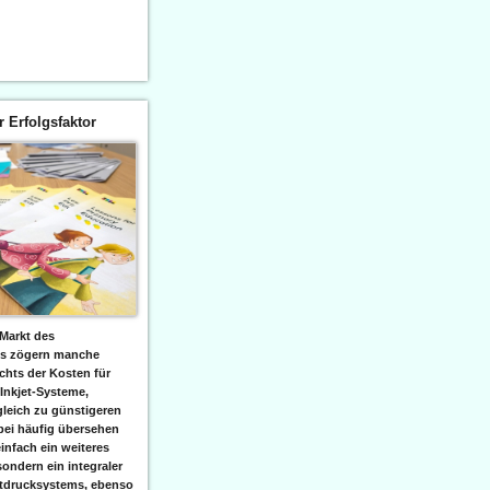
er Erfolgsfaktor
Markt des
ks zögern manche
hts der Kosten für
 Inkjet-Systeme,
leich zu günstigeren
bei häufig übersehen
einfach ein weiteres
sondern ein integraler
etdrucksystems, ebenso