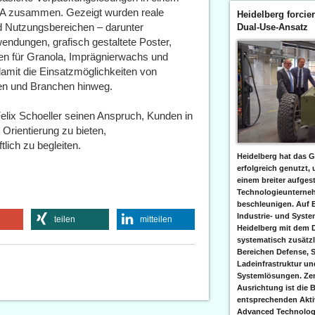
A zusammen. Gezeigt wurden reale
Heidelberg forcier
 Nutzungsbereichen – darunter
Dual-Use-Ansatz
endungen, grafisch gestaltete Poster,
n für Granola, Imprägnierwachs und
damit die Einsatzmöglichkeiten von
en und Branchen hinweg.
Felix Schoeller seinen Anspruch, Kunden in
rientierung zu bieten,
lich zu begleiten.
Heidelberg hat das G
erfolgreich genutzt,
einem breiter aufgest
Technologieunterneh
beschleunigen. Auf 
Industrie- und Syst
teilen
mitteilen
Heidelberg mit dem 
systematisch zusätzl
Bereichen Defense, S
Ladeinfrastruktur und
Systemlösungen. Zent
Ausrichtung ist die B
entsprechenden Aktiv
Advanced Technologi