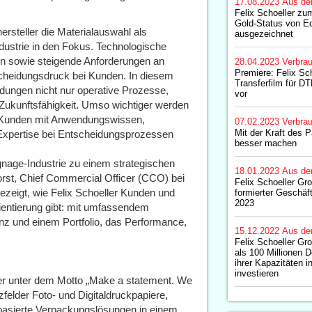
17.08.2023
Aus de
Felix Schoeller zu
Gold-Status von E
rsteller die Materialauswahl als
ausgezeichnet
ndustrie in den Fokus. Technologische
tten sowie steigende Anforderungen an
28.04.2023
Verbrau
Premiere: Felix Sch
scheidungsdruck bei Kunden. In diesem
Transferfilm für 
dungen nicht nur operative Prozesse,
vor
ukunftsfähigkeit. Umso wichtiger werden
ern Kunden mit Anwendungswissen,
07.02.2023
Verbrau
Mit der Kraft des 
Expertise bei Entscheidungsprozessen
besser machen
ignage-Industrie zu einem strategischen
18.01.2023
Aus de
orst, Chief Commercial Officer (CCO) bei
Felix Schoeller Gro
ezeigt, wie Felix Schoeller Kunden und
formierter Geschäft
2023
entierung gibt: mit umfassendem
z und einem Portfolio, das Performance,
15.12.2022
Aus de
Felix Schoeller Gro
als 100 Millionen D
ihrer Kapazitäten 
investieren
ller unter dem Motto „Make a statement. We
felder Foto- und Digitaldruckpapiere,
rbasierte Verpackungslösungen in einem