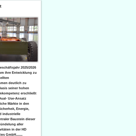
t
eschäftsjahr 2025/2026
 um ihre Entwicklung zu
ellten
men deutlich zu
Basis seiner hohen
emkompetenz erschließt
Dual- Use-Ansatz
iche Märkte in den
icherheit, Energie,
 industrielle
raler Baustein dieser
ündelung aller
itäten in der HD
es GmbH.......