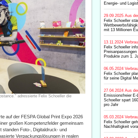
Energie- und Logis
29.09.2025
Aus de
Felix Schoeller stä
Wettbewerbsfähigke
mit 13 Millionen Eu
13.11.2024
Verbrau
Felix Schoeller inf
Preisanpassungen f
Produkte zum 1. J
06.05.2024
Verbrau
Felix Schoeller pl
für seine Digital M
27.04.2024
Aus de
Emissionsfreier E-
stance." adressierte Felix Schoeller die
Schoeller spart 1
pro Jahr
erte auf der FESPA Global Print Expo 2026
05.03.2024
Verbrau
Felix Schoeller ge
 seiner großen Kompetenzfelder gemeinsam
Nachhaltigkeit vor
t standen Foto-, Digitaldruck- und
basierte Verpackungslösungen in realen