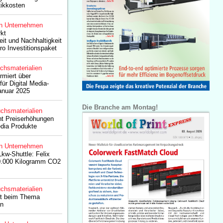
tikkosten
n Unternehmen
rkt
it und Nachhaltigkeit
ro Investitionspaket
chsmaterialien
ormiert über
ür Digital Media-
anuar 2025
Die Branche am Montag!
chsmaterialien
ant Preiserhöhungen
edia Produkte
n Unternehmen
Lkw-Shuttle: Felix
60.000 Kilogramm CO2
chsmaterialien
ht beim Thema
an