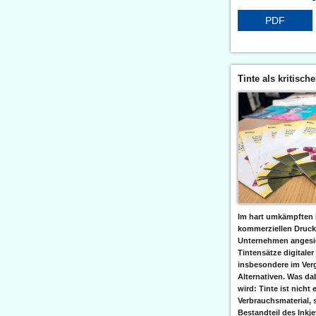
PDF
Tinte als kritisch
Im hart umkämpften 
kommerziellen Druc
Unternehmen angesic
Tintensätze digitaler
insbesondere im Verg
Alternativen. Was da
wird: Tinte ist nicht 
Verbrauchsmaterial, 
Bestandteil des Inkj