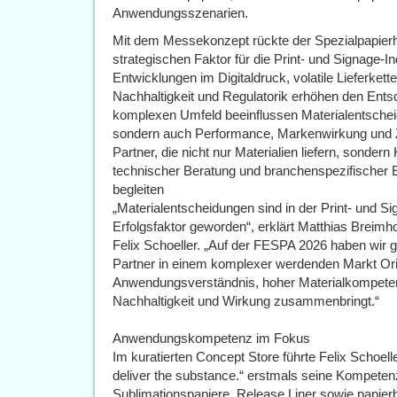
Anwendungsszenarien.
Mit dem Messekonzept rückte der Spezialpapierhe
strategischen Faktor für die Print- und Signage-I
Entwicklungen im Digitaldruck, volatile Lieferke
Nachhaltigkeit und Regulatorik erhöhen den Ent
komplexen Umfeld beeinflussen Materialentschei
sondern auch Performance, Markenwirkung und Z
Partner, die nicht nur Materialien liefern, sond
technischer Beratung und branchenspezifischer 
begleiten
„Materialentscheidungen sind in der Print- und S
Erfolgsfaktor geworden“, erklärt Matthias Breimh
Felix Schoeller. „Auf der FESPA 2026 haben wir g
Partner in einem komplexer werdenden Markt Ori
Anwendungsverständnis, hoher Materialkompeten
Nachhaltigkeit und Wirkung zusammenbringt.“
Anwendungskompetenz im Fokus
Im kuratierten Concept Store führte Felix Schoe
deliver the substance.“ erstmals seine Kompetenz
Sublimationspapiere, Release Liner sowie papie