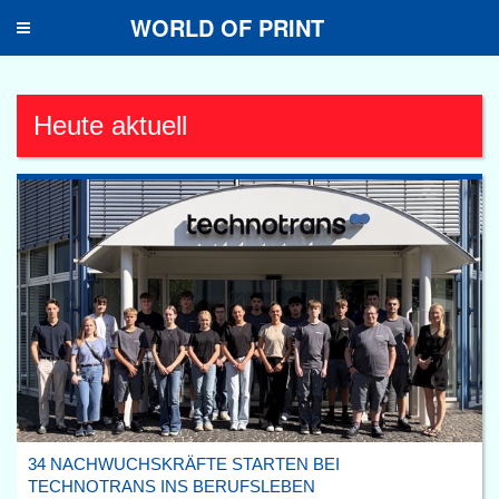
WORLD OF PRINT
Toggle
navigation
Heute aktuell
34 NACHWUCHSKRÄFTE STARTEN BEI
TECHNOTRANS INS BERUFSLEBEN