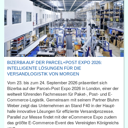
BIZERBA AUF DER PARCEL+POST EXPO 2026:
INTELLIGENTE LÖSUNGEN FÜR DIE
VERSANDLOGISTIK VON MORGEN
Vom 23. bis zum 24. September 2026 präsentiert sich
Bizerba auf der Parcel+Post Expo 2026 in London, einer der
weltweit führenden Fachmessen für Paket-, Post- und E-
Commerce-Logistik. Gemeinsam mit seinem Partner Bluhm
Weber zeigt das Unternehmen an Stand F40 in der Haupt­
halle innovative Lösungen für effiziente Versandprozesse.
Parallel zur Messe findet mit der eCommerce Expo zudem
das größte E-Commerce-Event des Vereinigten Königreichs