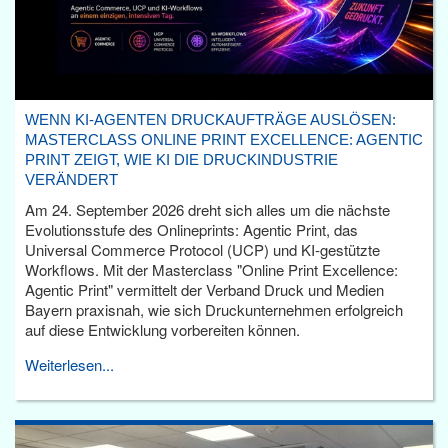
WENN KI-AGENTEN DRUCKAUFTRÄGE AUSLÖSEN:
MASTERCLASS ONLINE PRINT EXCELLENCE: AGENTIC
PRINT ZEIGT, WIE KI DIE DRUCKINDUSTRIE
VERÄNDERT
Am 24. September 2026 dreht sich alles um die nächste
Evolutionsstufe des Onlineprints: Agentic Print, das
Universal Commerce Protocol (UCP) und KI-gestützte
Workflows. Mit der Masterclass "Online Print Excellence:
Agentic Print" vermittelt der Verband Druck und Medien
Bayern praxisnah, wie sich Druckunternehmen erfolgreich
auf diese Entwicklung vorbereiten können.
Weiterlesen...