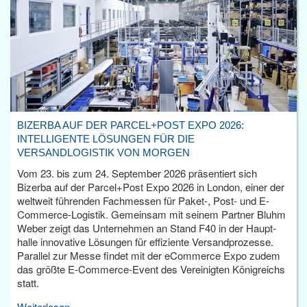
BIZERBA AUF DER PARCEL+POST EXPO 2026:
INTELLIGENTE LÖSUNGEN FÜR DIE
VERSANDLOGISTIK VON MORGEN
Vom 23. bis zum 24. September 2026 präsentiert sich
Bizerba auf der Parcel+Post Expo 2026 in London, einer der
weltweit führenden Fachmessen für Paket-, Post- und E-
Commerce-Logistik. Gemeinsam mit seinem Partner Bluhm
Weber zeigt das Unternehmen an Stand F40 in der Haupt­
halle innovative Lösungen für effiziente Versandprozesse.
Parallel zur Messe findet mit der eCommerce Expo zudem
das größte E-Commerce-Event des Vereinigten Königreichs
statt.
Weiterlesen...