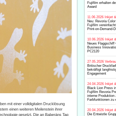
Fujifilm erhalten 
Award
11.06.2026
Inkjet 
Neu: Revoria Colo
Fujifilm vereinfac
Print-on-Demand-D
10.06.2026
Inkjet 
Neues Flaggschiff
Business Innovatio
PC2120
27.05.2026
Verbrau
Britischer Druckfar
bekräftigt langfristi
Engagement
24.04.2026
Inkjet 
Black Lion Press in
Fujifilm Revoria P
interne Produktion 
Farbfunktionen zu 
ben mit einer volldigitalen Drucklösung
ystem einen weiteren Meilenstein ihrer
20.04.2026
Inkjet 
Die Entwistle Grupp
Technologie gesetzt. Die an Baberáns Tag