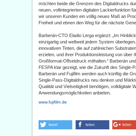
möchten beide die Grenzen des Digitaldrucks dur
neuen, vollintegrierten digitalen Lackierfunktion
wir unseren Kunden ein völlig neues Maß an Produk
Freiheit und ebnen den Weg für die nächste Gener
Barberán-CTO Eladio Lerga ergänzt: „Im Hinblick a
einzigartig und weltweit jedem System überlegen.
innovativen Tinten, die auf zahlreichen Substrate
erzielen, und ihrer Produktionsleistung von über
Großformat-Offsetdruck mithalten.“ Barberán und 
FESPA klar gezeigt, wie die Zukunft des Single-
Barberán und Fujifilm werden auch künftig die G
Single-Pass-Digitaldrucks neu denken und Märkt
Qualität und Vielseitigkeit benötigen, volldigital
Anwendungsmöglichkeiten anbieten.
www.fujifilm.de
tweet
teilen
teilen