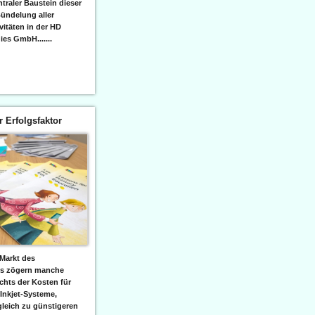
raler Baustein dieser
ündelung aller
itäten in der HD
es GmbH.......
er Erfolgsfaktor
Markt des
ks zögern manche
hts der Kosten für
 Inkjet-Systeme,
leich zu günstigeren