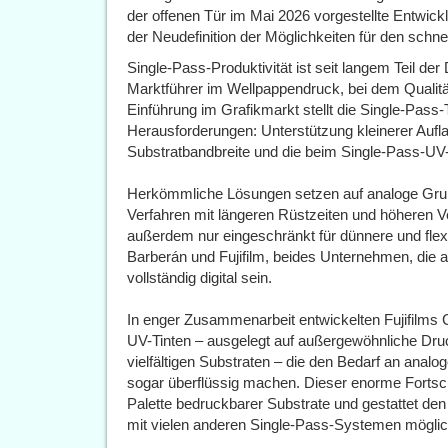
der offenen Tür im Mai 2026 vorgestellte Entwickl
der Neudefinition der Möglichkeiten für den schnel
Single-Pass-Produktivität ist seit langem Teil d
Marktführer im Wellpappendruck, bei dem Qualit
Einführung im Grafikmarkt stellt die Single-Pass-
Herausforderungen: Unterstützung kleinerer Aufl
Substratbandbreite und die beim Single-Pass-UV
Herkömmliche Lösungen setzen auf analoge Grun
Verfahren mit längeren Rüstzeiten und höheren V
außerdem nur eingeschränkt für dünnere und flexi
Barberán und Fujifilm, beides Unternehmen, die 
vollständig digital sein.
In enger Zusammenarbeit entwickelten Fujifilms 
UV-Tinten – ausgelegt auf außergewöhnliche Druc
vielfältigen Substraten – die den Bedarf an anal
sogar überflüssig machen. Dieser enorme Fortschri
Palette bedruckbarer Substrate und gestattet den
mit vielen anderen Single-Pass-Systemen möglic