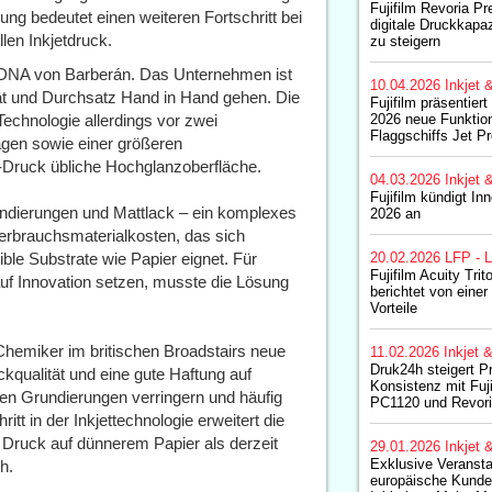
Fujifilm Revoria P
ung bedeutet einen weiteren Fortschritt bei
digitale Druckkapa
len Inkjetdruck.
zu steigern
er DNA von Barberán. Das Unternehmen ist
10.04.2026
Inkjet 
ät und Durchsatz Hand in Hand gehen. Die
Fujifilm präsentiert
Technologie allerdings vor zwei
2026 neue Funktio
Flaggschiffs Jet 
agen sowie einer größeren
-Druck übliche Hochglanzoberfläche.
04.03.2026
Inkjet 
Fujifilm kündigt In
dierungen und Mattlack – ein komplexes
2026 an
erbrauchsmaterialkosten, das sich
ble Substrate wie Papier eignet. Für
20.02.2026
LFP - L
Fujifilm Acuity Tri
auf Innovation setzen, musste die Lösung
berichtet von einer
Vorteile
Chemiker im britischen Broadstairs neue
11.02.2026
Inkjet 
Druk24h steigert Pr
kqualität und eine gute Haftung auf
Konsistenz mit Fuj
ogen Grundierungen verringern und häufig
PC1120 und Revor
tt in der Inkjettechnologie erweitert die
 Druck auf dünnerem Papier als derzeit
29.01.2026
Inkjet 
Exklusive Veranstal
h.
europäische Kunde