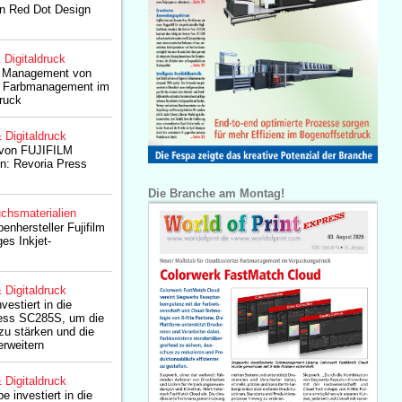
den Red Dot Design
& Digitaldruck
r Management von
ht Farbmanagement im
ruck
& Digitaldruck
 von FUJIFILM
n: Revoria Press
Die Branche am Montag!
chsmaterialien
benhersteller Fujifilm
ges Inkjet-
& Digitaldruck
vestiert in die
ress SC285S, um die
zu stärken und die
erweitern
& Digitaldruck
e investiert in die