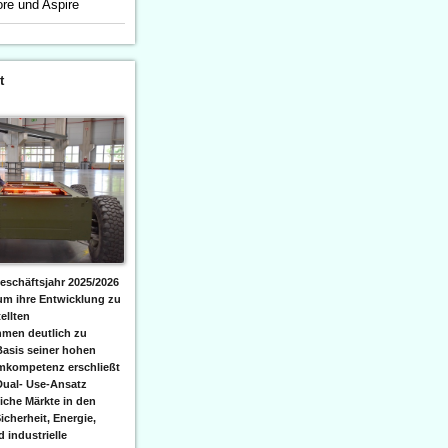
ore und Aspire
t
eschäftsjahr 2025/2026
 um ihre Entwicklung zu
ellten
men deutlich zu
Basis seiner hohen
emkompetenz erschließt
Dual- Use-Ansatz
iche Märkte in den
icherheit, Energie,
 industrielle