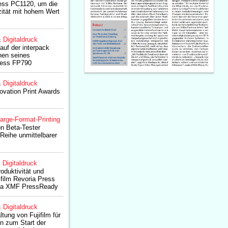
ress PC1120, um die
zität mit hohem Wert
& Digitaldruck
 auf der interpack
nen seines
Press FP790
& Digitaldruck
novation Print Awards
arge-Format-Printing
ton Beta-Tester
 Reihe unmittelbarer
& Digitaldruck
oduktivität und
ifilm Revoria Press
ia XMF PressReady
& Digitaldruck
tung von Fujifilm für
n zum Start der