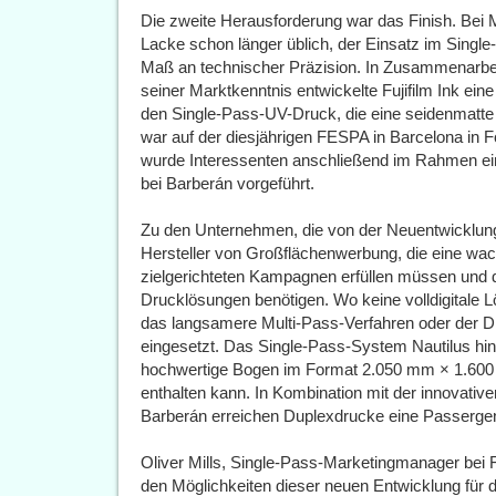
Die zweite Herausforderung war das Finish. Bei 
Lacke schon länger üblich, der Einsatz im Single
Maß an technischer Präzision. In Zusammenarbei
seiner Marktkenntnis entwickelte Fujifilm Ink eine v
den Single-Pass-UV-Druck, die eine seidenmatte 
war auf der diesjährigen FESPA in Barcelona in
wurde Interessenten anschließend im Rahmen ei
bei Barberán vorgeführt.
Zu den Unternehmen, die von der Neuentwicklung e
Hersteller von Großflächenwerbung, die eine wac
zielgerichteten Kampagnen erfüllen müssen und da
Drucklösungen benötigen. Wo keine volldigitale L
das langsamere Multi-Pass-Verfahren oder der Di
eingesetzt. Das Single-Pass-System Nautilus hing
hochwertige Bogen im Format 2.050 mm × 1.600 m
enthalten kann. In Kombination mit der innovativ
Barberán erreichen Duplexdrucke eine Passerge
Oliver Mills, Single-Pass-Marketingmanager bei Fuj
den Möglichkeiten dieser neuen Entwicklung für 