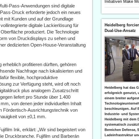
Initiativen Make M
Multi-Pass-Anwendungen sind digitale
-Pass-Druck erforderte jedoch ein neues
t mit Kunden und auf der Grundlage
ollintegrierte digitale Lackierlösung für
Heidelberg forcier
Dual-Use-Ansatz
Oberfläche produziert. Die Technologie
 Form von Druckdisplays zu sehen und
ner dedizierten Open-House-Veranstaltung
rheblich profitieren dürften, gehören
hsende Nachfrage nach lokalisierten und
für flexible, hochproduktive
ösung zur Verfügung steht, wird oft noch
Heidelberg hat das G
gitaldruck plus analogem Zusatzschritt
erfolgreich genutzt,
egen liefert pro Stunde über 1.400
einem breiter aufgest
m, von denen jeder individuellen Inhalt
Technologieunterneh
beschleunigen. Auf 
en Fördertisch-Ausrichtungstechnik von
Industrie- und Syst
nauigkeit von ±0,1 mm.
Heidelberg mit dem 
systematisch zusätzl
ifilm Ink, erklärt: „Wir sind begeistert von
Bereichen Defense, S
Ladeinfrastruktur und
die Druckbranche. Fujifilm und Barberán