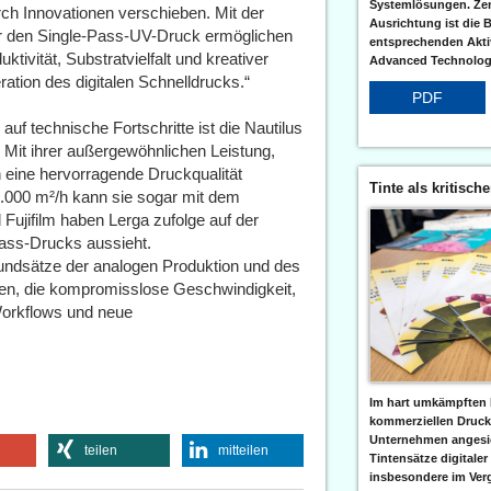
Systemlösungen. Zent
ch Innovationen verschieben. Mit der
Ausrichtung ist die B
 für den Single-Pass-UV-Druck ermöglichen
entsprechenden Aktiv
tivität, Substratvielfalt und kreativer
Advanced Technologi
ation des digitalen Schnelldrucks.“
PDF
uf technische Fortschritte ist die Nautilus
 Mit ihrer außergewöhnlichen Leistung,
n eine hervorragende Druckqualität
Tinte als kritisch
 4.000 m²/h kann sie sogar mit dem
Fujifilm haben Lerga zufolge auf der
Pass-Drucks aussieht.
rundsätze der analogen Produktion und des
en, die kompromisslose Geschwindigkeit,
e Workflows und neue
Im hart umkämpften 
kommerziellen Druc
Unternehmen angesic
teilen
mitteilen
Tintensätze digitaler
insbesondere im Verg