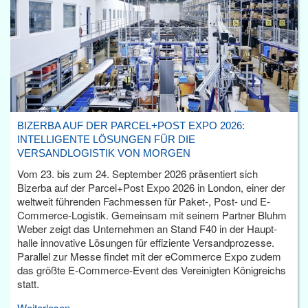
BIZERBA AUF DER PARCEL+POST EXPO 2026:
INTELLIGENTE LÖSUNGEN FÜR DIE
VERSANDLOGISTIK VON MORGEN
Vom 23. bis zum 24. September 2026 präsentiert sich
Bizerba auf der Parcel+Post Expo 2026 in London, einer der
weltweit führenden Fachmessen für Paket-, Post- und E-
Commerce-Logistik. Gemeinsam mit seinem Partner Bluhm
Weber zeigt das Unternehmen an Stand F40 in der Haupt­
halle innovative Lösungen für effiziente Versandprozesse.
Parallel zur Messe findet mit der eCommerce Expo zudem
das größte E-Commerce-Event des Vereinigten Königreichs
statt.
Weiterlesen...