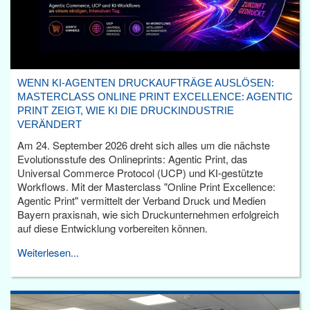
WENN KI-AGENTEN DRUCKAUFTRÄGE AUSLÖSEN:
MASTERCLASS ONLINE PRINT EXCELLENCE: AGENTIC
PRINT ZEIGT, WIE KI DIE DRUCKINDUSTRIE
VERÄNDERT
Am 24. September 2026 dreht sich alles um die nächste
Evolutionsstufe des Onlineprints: Agentic Print, das
Universal Commerce Protocol (UCP) und KI-gestützte
Workflows. Mit der Masterclass "Online Print Excellence:
Agentic Print" vermittelt der Verband Druck und Medien
Bayern praxisnah, wie sich Druckunternehmen erfolgreich
auf diese Entwicklung vorbereiten können.
Weiterlesen...