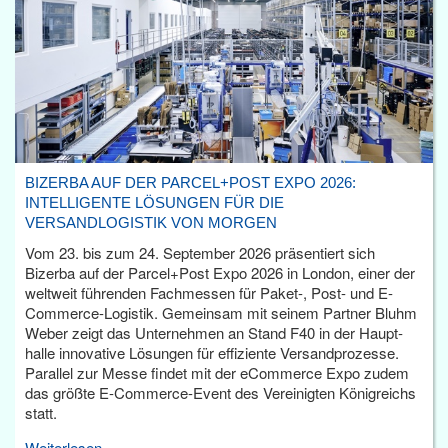
BIZERBA AUF DER PARCEL+POST EXPO 2026:
INTELLIGENTE LÖSUNGEN FÜR DIE
VERSANDLOGISTIK VON MORGEN
Vom 23. bis zum 24. September 2026 präsentiert sich
Bizerba auf der Parcel+Post Expo 2026 in London, einer der
weltweit führenden Fachmessen für Paket-, Post- und E-
Commerce-Logistik. Gemeinsam mit seinem Partner Bluhm
Weber zeigt das Unternehmen an Stand F40 in der Haupt­
halle innovative Lösungen für effiziente Versandprozesse.
Parallel zur Messe findet mit der eCommerce Expo zudem
das größte E-Commerce-Event des Vereinigten Königreichs
statt.
Weiterlesen...