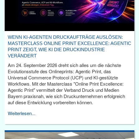
WENN KI-AGENTEN DRUCKAUFTRÄGE AUSLÖSEN:
MASTERCLASS ONLINE PRINT EXCELLENCE: AGENTIC
PRINT ZEIGT, WIE KI DIE DRUCKINDUSTRIE
VERÄNDERT
Am 24. September 2026 dreht sich alles um die nächste
Evolutionsstufe des Onlineprints: Agentic Print, das
Universal Commerce Protocol (UCP) und KI-gestützte
Workflows. Mit der Masterclass "Online Print Excellence:
Agentic Print" vermittelt der Verband Druck und Medien
Bayern praxisnah, wie sich Druckunternehmen erfolgreich
auf diese Entwicklung vorbereiten können.
Weiterlesen...