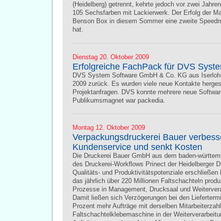
(Heidelberg) getrennt, kehrte jedoch vor zwei Jahr
105 Sechsfarben mit Lackierwerk. Der Erfolg der M
Benson Box in diesem Sommer eine zweite Speedm
hat.
Dienstag 20. Oktober 2009
Erfolgreiche FachPack für DVS Syst
DVS System Software GmbH & Co. KG aus Iserlohn b
2009 zurück. Es wurden viele neue Kontakte herges
Projektanfragen. DVS konnte mehrere neue Software
Publikumsmagnet war packedia.
Montag 12. Oktober 2009
Verpackungsdruckerei Bauer verbesse
Kundenservice und senkt Kosten
Die Druckerei Bauer GmbH aus dem baden-württemb
des Druckerei-Workflows Prinect der Heidelberger 
Qualitäts- und Produktivitätspotenziale erschließen
das jährlich über 220 Millionen Faltschachteln produ
Prozesse in Management, Drucksaal und Weiterverar
Damit ließen sich Verzögerungen bei den Lieferterm
Prozent mehr Aufträge mit derselben Mitarbeiterzahl
Faltschachtelklebemaschine in der Weiterverarbeitun