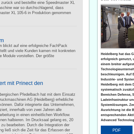
en zurück und bestellte eine Speedmaster XL
aschine war so durchschlagend, dass
aster XL 105-6 in Produktion genommen
em
lickt auf eine erfolgreiche FachPack
tellt und viele Kunden kamen mit konkreten
Heidelberg hat das G
 Module vorstellen. Der größte
erfolgreich genutzt,
einem breiter aufgest
Technologieunterneh
beschleunigen. Auf 
Industrie- und Syst
rt mit Prinect den
Heidelberg mit dem 
systematisch zusätzl
ergischen Pfedelbach hat mit dem Einsatz
Bereichen Defense, S
Druckmaschinen AG (Heidelberg) erhebliche
Ladeinfrastruktur und
 können. Dafür integrierte das Unternehmen,
Systemlösungen. Zent
ziert, innerhalb von zwei Jahren alle
Ausrichtung ist die B
beitung in einen einheitlichen Workflow.
entsprechenden Aktiv
inen halbieren. Im Drucksaal gelang es, 20
Advanced Technologi
 zu bearbeiten. Durch die Integration der
PDF
g ließ sich die Zeit für das Erfassen der