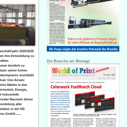
eschäftsjahr 2025/2026
 um ihre Entwicklung zu
Die Branche am Montag!
ellten
men deutlich zu
Basis seiner hohen
emkompetenz erschließt
Dual- Use-Ansatz
iche Märkte in den
icherheit, Energie,
 industrielle
raler Baustein dieser
ündelung aller
itäten in der HD
es GmbH.......