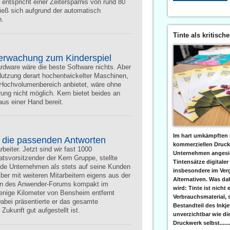
entspricht einer Zeitersparnis von rund 80
ließ sich aufgrund der automatisch
n.
Tinte als kritisch
berwachung zum Kinderspiel
ardware wäre die beste Software nichts. Aber
 Nutzung derart hochentwickelter Maschinen,
n Hochvolumenbereich anbietet, wäre ohne
ng nicht möglich. Kern bietet beides an 
us einer Hand bereit.
Im hart umkämpften 
n die passenden Antworten
kommerziellen Druc
beiter. Jetzt sind wir fast 1000
Unternehmen angesic
atsvorsitzender der Kern Gruppe, stellte
Tintensätze digitaler
e Unternehmen als stets auf seine Kunden
insbesondere im Verg
er mit weiteren Mitarbeitern eigens aus der
Alternativen. Was da
rn des Anwender-Forums kompakt im
wird: Tinte ist nicht 
nige Kilometer von Bensheim entfernt 
Verbrauchsmaterial, 
Dabei präsentierte er das gesamte
Bestandteil des Inkj
Zukunft gut aufgestellt ist.
unverzichtbar wie di
Druckwerk selbst......