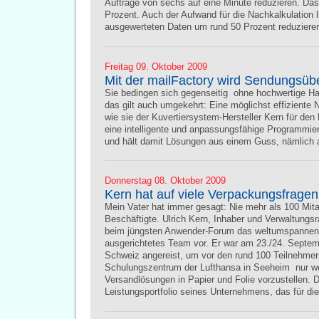
Aufträge von sechs auf eine Minute reduzieren. Das 
Prozent. Auch der Aufwand für die Nachkalkulation 
ausgewerteten Daten um rund 50 Prozent reduziere
Freitag 09. Oktober 2009
Mit der mailFactory wird Sendungsü
Sie bedingen sich gegenseitig  ohne hochwertige H
das gilt auch umgekehrt: Eine möglichst effiziente
wie sie der Kuvertiersystem-Hersteller Kern für de
eine intelligente und anpassungsfähige Programmieru
und hält damit Lösungen aus einem Guss, nämlich a
Donnerstag 08. Oktober 2009
Kern hat auf viele Verpackungsfrage
Mein Vater hat immer gesagt: Nie mehr als 100 Mitar
Beschäftigte. Ulrich Kern, Inhaber und Verwaltungsr
beim jüngsten Anwender-Forum das weltumspannend
ausgerichtetes Team vor. Er war am 23./24. Septemb
Schweiz angereist, um vor den rund 100 Teilnehme
Schulungszentrum der Lufthansa in Seeheim  nur we
Versandlösungen in Papier und Folie vorzustellen. 
Leistungsportfolio seines Unternehmens, das für die 