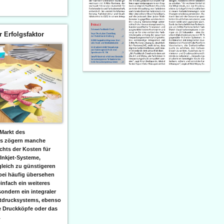
er Erfolgsfaktor
Markt des
ks zögern manche
hts der Kosten für
 Inkjet-Systeme,
leich zu günstigeren
bei häufig übersehen
einfach ein weiteres
sondern ein integraler
etdrucksystems, ebenso
e Druckköpfe oder das
.