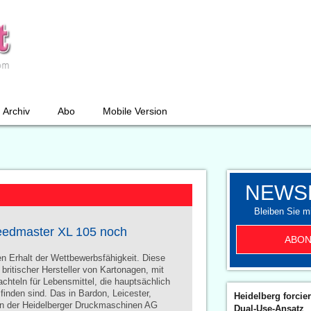
Archiv
Abo
Mobile Version
NEWS
Bleiben Sie mi
peedmaster XL 105 noch
ABON
n Erhalt der Wettbewerbsfähigkeit. Diese
ritischer Hersteller von Kartonagen, mit
chteln für Lebensmittel, die hauptsächlich
inden sind. Das in Bardon, Leicester,
Heidelberg forcier
on der Heidelberger Druckmaschinen AG
Dual-Use-Ansatz