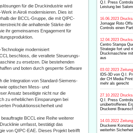
Q.I. Press Controls 
gslösungen für die Druckindustrie wird
Leistung bei Salo
k in Airoli modernisieren. Dies ist
rhalb der BCCL-Gruppe, die mit QIPC-
16.06.2023
Drucks
Jomagar Roto Offse
terstreicht die anhaltende Stärke der
Controls einen Part
wie ihr gemeinsames Engagement für
eitungsproduktion.
12.04.2023
Drucks
Centro Stampa Quot
Strategie fort und 
echnologie modernisiert
Druckmaschine mit 
CL beschloss, die veraltete Steuerungs-
aus
schine zu ersetzen. Die bestehenden
affen und boten durch gesperrte Software
03.02.2023
Zeitun
IDS-3D von Q.I. Pr
der CH Media Prin
 die Integration von Standard-Siemens-
mehr als gerecht
wie optischen Mess- und
er Ansatz beseitigte nicht nur die
27.10.2022
Drucks
ch zu erheblichen Einsparungen bei
Q.I. Press Controls 
unübertroffenes Erg
serten Produktionssicherheit und
Druckerei Braunsc
s, beauftragte BCCL eine Reihe weiterer
14.03.2022
Zeitun
 Drucklinie umfasst, bestätigt das
Druckerei Konstanz
weiterhin Sicherhei
gie von QIPC-EAE. Dieses Projekt betrifft