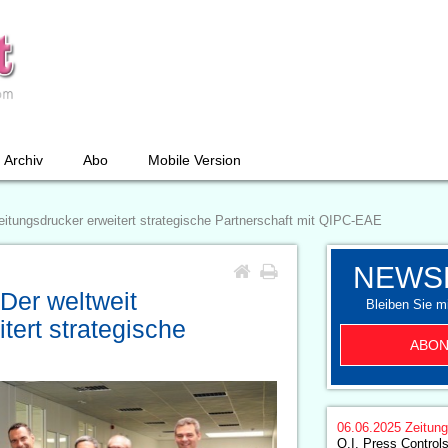
Archiv
Abo
Mobile Version
eitungsdrucker erweitert strategische Partnerschaft mit QIPC-EAE
NEWS
Der weltweit
Bleiben Sie mi
tert strategische
ABON
06.06.2025
Zeitun
Q.I. Press Controls