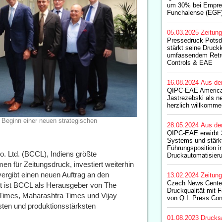
um 30% bei Empre
Funchalense (EGF
05.03.2025
Zeitun
Pressedruck Pot
stärkt seine Druck
umfassendem Retro
Controls & EAE
16.08.2024
Aus de
QIPC-EAE America
Jastrezebski als n
herzlich willkomme
 Beginn einer neuen strategischen
28.05.2024
Aus de
QIPC-EAE erwirbt 
Systems und stärkt
Führungsposition i
. Ltd. (BCCL), Indiens größte
Druckautomatisier
n für Zeitungsdruck, investiert weiterhin
ergibt einen neuen Auftrag an den
13.02.2024
Zeitun
Czech News Center
t ist BCCL als Herausgeber von The
Druckqualität mit 
Times, Maharashtra Times und Vijay
von Q.I. Press Con
hsten und produktionsstärksten
01.08.2023
Drucks