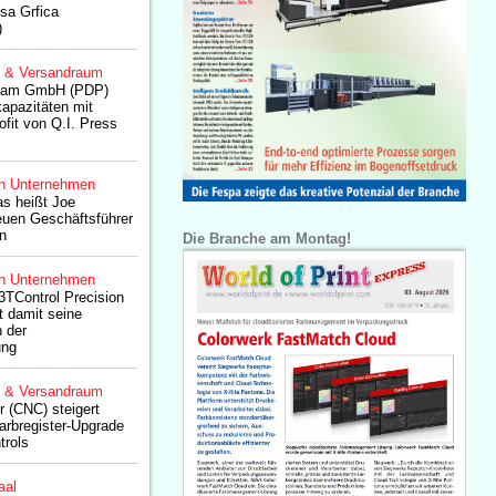
sa Grfica
)
g & Versandraum
sdam GmbH (PDP)
kapazitäten mit
fit von Q.I. Press
n Unternehmen
s heißt Joe
euen Geschäftsführer
n
Die Branche am Montag!
n Unternehmen
3TControl Precision
 damit seine
n der
ung
g & Versandraum
 (CNC) steigert
Farbregister-Upgrade
trols
aal