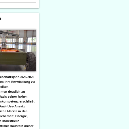
t
eschäftsjahr 2025/2026
 um ihre Entwicklung zu
ellten
men deutlich zu
Basis seiner hohen
emkompetenz erschließt
Dual- Use-Ansatz
iche Märkte in den
icherheit, Energie,
 industrielle
raler Baustein dieser