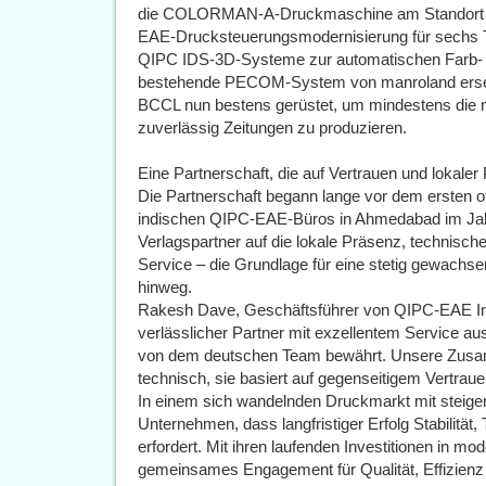
die COLORMAN-A-Druckmaschine am Standort Airo
EAE-Drucksteuerungsmodernisierung für sechs 
QIPC IDS-3D-Systeme zur automatischen Farb- 
bestehende PECOM-System von manroland ersetz
BCCL nun bestens gerüstet, um mindestens die nä
zuverlässig Zeitungen zu produzieren.
Eine Partnerschaft, die auf Vertrauen und lokaler
Die Partnerschaft begann lange vor dem ersten off
indischen QIPC-EAE-Büros in Ahmedabad im Jahr
Verlagspartner auf die lokale Präsenz, technisch
Service – die Grundlage für eine stetig gewach
hinweg.
Rakesh Dave, Geschäftsführer von QIPC-EAE In
verlässlicher Partner mit exzellentem Service a
von dem deutschen Team bewährt. Unsere Zusam
technisch, sie basiert auf gegenseitigem Vertra
In einem sich wandelnden Druckmarkt mit steig
Unternehmen, dass langfristiger Erfolg Stabilität,
erfordert. Mit ihren laufenden Investitionen in mo
gemeinsames Engagement für Qualität, Effizienz u