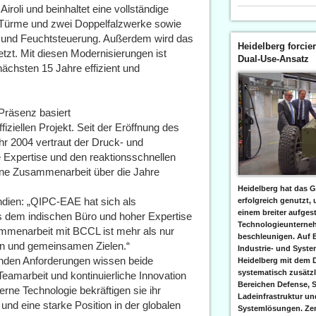
li und beinhaltet eine vollständige
Türme und zwei Doppelfalzwerke sowie
und Feuchtsteuerung. Außerdem wird das
Heidelberg forcier
t. Mit diesen Modernisierungen ist
Dual-Use-Ansatz
chsten 15 Jahre effizient und
 Präsenz basiert
iziellen Projekt. Seit der Eröffnung des
 2004 vertraut der Druck- und
e Expertise und den reaktionsschnellen
sene Zusammenarbeit über die Jahre
Heidelberg hat das G
dien: „QIPC-EAE hat sich als
erfolgreich genutzt,
einem breiter aufgest
us dem indischen Büro und hoher Expertise
Technologieunterneh
menarbeit mit BCCL ist mehr als nur
beschleunigen. Auf 
uen und gemeinsamen Zielen.“
Industrie- und Syst
enden Anforderungen wissen beide
Heidelberg mit dem 
systematisch zusätzl
 Teamarbeit und kontinuierliche Innovation
Bereichen Defense, S
derne Technologie bekräftigen sie ihr
Ladeinfrastruktur und
nd eine starke Position in der globalen
Systemlösungen. Zent