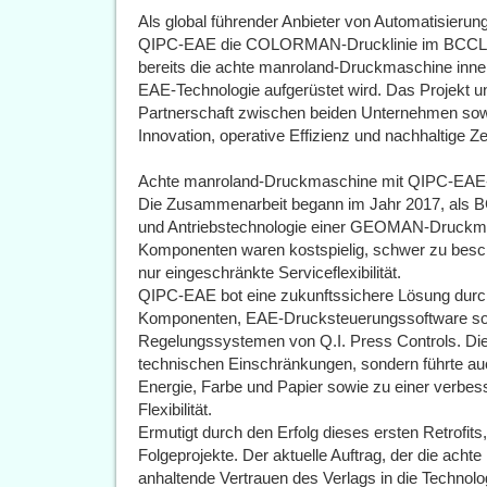
Als global führender Anbieter von Automatisierun
QIPC-EAE die COLORMAN-Drucklinie im BCCL-Wer
bereits die achte manroland-Druckmaschine inne
EAE-Technologie aufgerüstet wird. Das Projekt un
Partnerschaft zwischen beiden Unternehmen so
Innovation, operative Effizienz und nachhaltige Z
Achte manroland-Druckmaschine mit QIPC-EAE-T
Die Zusammenarbeit begann im Jahr 2017, als BC
und Antriebstechnologie einer GEOMAN-Druckma
Komponenten waren kostspielig, schwer zu besch
nur eingeschränkte Serviceflexibilität.
QIPC-EAE bot eine zukunftssichere Lösung durch
Komponenten, EAE-Drucksteuerungssoftware so
Regelungssystemen von Q.I. Press Controls. Dies
technischen Einschränkungen, sondern führte au
Energie, Farbe und Papier sowie zu einer verbes
Flexibilität.
Ermutigt durch den Erfolg dieses ersten Retrofit
Folgeprojekte. Der aktuelle Auftrag, der die achte
anhaltende Vertrauen des Verlags in die Technolo