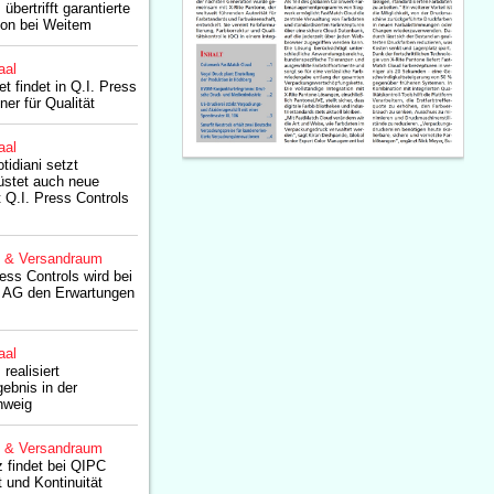
übertrifft garantierte
mon bei Weitem
aal
t findet in Q.I. Press
ner für Qualität
aal
idiani setzt
rüstet auch neue
Q.I. Press Controls
g & Versandraum
ess Controls wird bei
t AG den Erwartungen
aal
realisiert
ebnis in der
hweig
g & Versandraum
 findet bei QIPC
t und Kontinuität