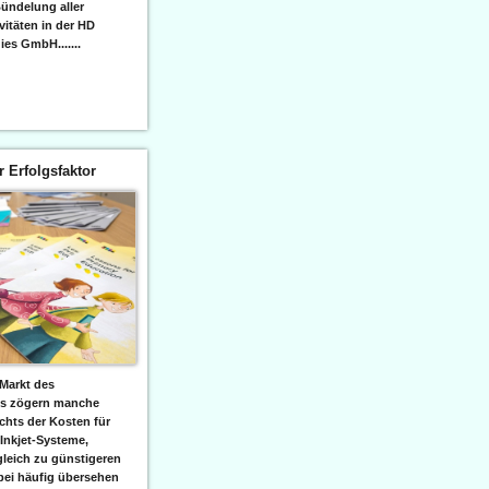
ündelung aller
itäten in der HD
es GmbH.......
er Erfolgsfaktor
Markt des
ks zögern manche
hts der Kosten für
 Inkjet-Systeme,
leich zu günstigeren
bei häufig übersehen