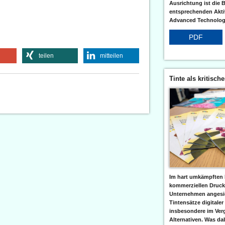
Ausrichtung ist die B
entsprechenden Aktiv
Advanced Technologi
PDF
teilen
mitteilen
Tinte als kritisch
Im hart umkämpften 
kommerziellen Druc
Unternehmen angesic
Tintensätze digitaler
insbesondere im Verg
Alternativen. Was da