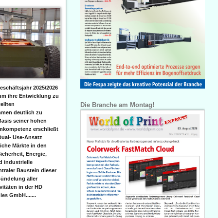
eschäftsjahr 2025/2026
 um ihre Entwicklung zu
Die Branche am Montag!
ellten
men deutlich zu
Basis seiner hohen
emkompetenz erschließt
Dual- Use-Ansatz
iche Märkte in den
icherheit, Energie,
 industrielle
raler Baustein dieser
ündelung aller
itäten in der HD
es GmbH.......