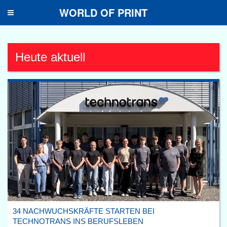
WORLD OF PRINT
Toggle
navigation
Heute aktuell
34 NACHWUCHSKRÄFTE STARTEN BEI
TECHNOTRANS INS BERUFSLEBEN