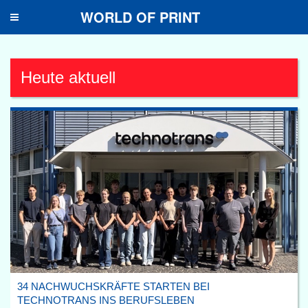
WORLD OF PRINT
Toggle
navigation
Heute aktuell
34 NACHWUCHSKRÄFTE STARTEN BEI
TECHNOTRANS INS BERUFSLEBEN