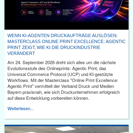
WENN KI-AGENTEN DRUCKAUFTRÄGE AUSLÖSEN:
MASTERCLASS ONLINE PRINT EXCELLENCE: AGENTIC
PRINT ZEIGT, WIE KI DIE DRUCKINDUSTRIE
VERÄNDERT
Am 24. September 2026 dreht sich alles um die nächste
Evolutionsstufe des Onlineprints: Agentic Print, das
Universal Commerce Protocol (UCP) und KI-gestützte
Workflows. Mit der Masterclass "Online Print Excellence:
Agentic Print" vermittelt der Verband Druck und Medien
Bayern praxisnah, wie sich Druckunternehmen erfolgreich
auf diese Entwicklung vorbereiten können.
Weiterlesen...