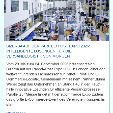
BIZERBA AUF DER PARCEL+POST EXPO 2026:
INTELLIGENTE LÖSUNGEN FÜR DIE
VERSANDLOGISTIK VON MORGEN
Vom 23. bis zum 24. September 2026 präsentiert sich
Bizerba auf der Parcel+Post Expo 2026 in London, einer der
weltweit führenden Fachmessen für Paket-, Post- und E-
Commerce-Logistik. Gemeinsam mit seinem Partner Bluhm
Weber zeigt das Unternehmen an Stand F40 in der Haupt­
halle innovative Lösungen für effiziente Versandprozesse.
Parallel zur Messe findet mit der eCommerce Expo zudem
das größte E-Commerce-Event des Vereinigten Königreichs
statt.
Weiterlesen...