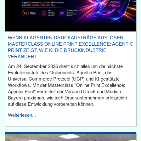
WENN KI-AGENTEN DRUCKAUFTRÄGE AUSLÖSEN:
MASTERCLASS ONLINE PRINT EXCELLENCE: AGENTIC
PRINT ZEIGT, WIE KI DIE DRUCKINDUSTRIE
VERÄNDERT
Am 24. September 2026 dreht sich alles um die nächste
Evolutionsstufe des Onlineprints: Agentic Print, das
Universal Commerce Protocol (UCP) und KI-gestützte
Workflows. Mit der Masterclass "Online Print Excellence:
Agentic Print" vermittelt der Verband Druck und Medien
Bayern praxisnah, wie sich Druckunternehmen erfolgreich
auf diese Entwicklung vorbereiten können.
Weiterlesen...