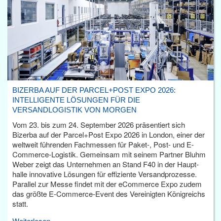
BIZERBA AUF DER PARCEL+POST EXPO 2026:
INTELLIGENTE LÖSUNGEN FÜR DIE
VERSANDLOGISTIK VON MORGEN
Vom 23. bis zum 24. September 2026 präsentiert sich
Bizerba auf der Parcel+Post Expo 2026 in London, einer der
weltweit führenden Fachmessen für Paket-, Post- und E-
Commerce-Logistik. Gemeinsam mit seinem Partner Bluhm
Weber zeigt das Unternehmen an Stand F40 in der Haupt­
halle innovative Lösungen für effiziente Versandprozesse.
Parallel zur Messe findet mit der eCommerce Expo zudem
das größte E-Commerce-Event des Vereinigten Königreichs
statt.
Weiterlesen...