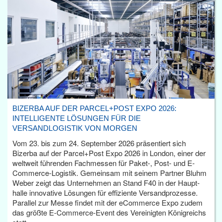
BIZERBA AUF DER PARCEL+POST EXPO 2026:
INTELLIGENTE LÖSUNGEN FÜR DIE
VERSANDLOGISTIK VON MORGEN
Vom 23. bis zum 24. September 2026 präsentiert sich
Bizerba auf der Parcel+Post Expo 2026 in London, einer der
weltweit führenden Fachmessen für Paket-, Post- und E-
Commerce-Logistik. Gemeinsam mit seinem Partner Bluhm
Weber zeigt das Unternehmen an Stand F40 in der Haupt­
halle innovative Lösungen für effiziente Versandprozesse.
Parallel zur Messe findet mit der eCommerce Expo zudem
das größte E-Commerce-Event des Vereinigten Königreichs