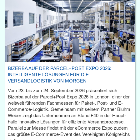
BIZERBA AUF DER PARCEL+POST EXPO 2026:
INTELLIGENTE LÖSUNGEN FÜR DIE
VERSANDLOGISTIK VON MORGEN
Vom 23. bis zum 24. September 2026 präsentiert sich
Bizerba auf der Parcel+Post Expo 2026 in London, einer der
weltweit führenden Fachmessen für Paket-, Post- und E-
Commerce-Logistik. Gemeinsam mit seinem Partner Bluhm
Weber zeigt das Unternehmen an Stand F40 in der Haupt­
halle innovative Lösungen für effiziente Versandprozesse.
Parallel zur Messe findet mit der eCommerce Expo zudem
das größte E-Commerce-Event des Vereinigten Königreichs