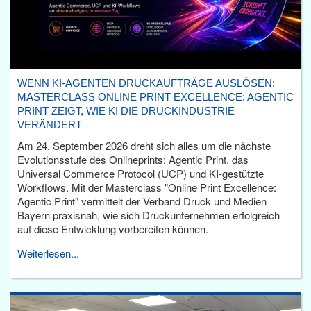
WENN KI-AGENTEN DRUCKAUFTRÄGE AUSLÖSEN:
MASTERCLASS ONLINE PRINT EXCELLENCE: AGENTIC
PRINT ZEIGT, WIE KI DIE DRUCKINDUSTRIE
VERÄNDERT
Am 24. September 2026 dreht sich alles um die nächste
Evolutionsstufe des Onlineprints: Agentic Print, das
Universal Commerce Protocol (UCP) und KI-gestützte
Workflows. Mit der Masterclass "Online Print Excellence:
Agentic Print" vermittelt der Verband Druck und Medien
Bayern praxisnah, wie sich Druckunternehmen erfolgreich
auf diese Entwicklung vorbereiten können.
Weiterlesen...