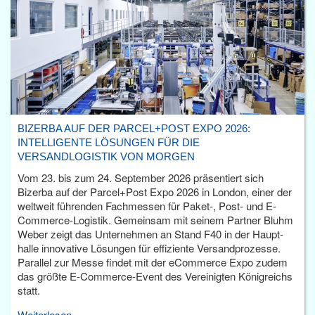
BIZERBA AUF DER PARCEL+POST EXPO 2026:
INTELLIGENTE LÖSUNGEN FÜR DIE
VERSANDLOGISTIK VON MORGEN
Vom 23. bis zum 24. September 2026 präsentiert sich
Bizerba auf der Parcel+Post Expo 2026 in London, einer der
weltweit führenden Fachmessen für Paket-, Post- und E-
Commerce-Logistik. Gemeinsam mit seinem Partner Bluhm
Weber zeigt das Unternehmen an Stand F40 in der Haupt­
halle innovative Lösungen für effiziente Versandprozesse.
Parallel zur Messe findet mit der eCommerce Expo zudem
das größte E-Commerce-Event des Vereinigten Königreichs
statt.
Weiterlesen...