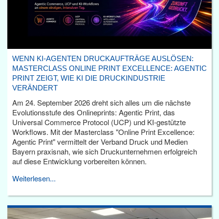
WENN KI-AGENTEN DRUCKAUFTRÄGE AUSLÖSEN:
MASTERCLASS ONLINE PRINT EXCELLENCE: AGENTIC
PRINT ZEIGT, WIE KI DIE DRUCKINDUSTRIE
VERÄNDERT
Am 24. September 2026 dreht sich alles um die nächste
Evolutionsstufe des Onlineprints: Agentic Print, das
Universal Commerce Protocol (UCP) und KI-gestützte
Workflows. Mit der Masterclass "Online Print Excellence:
Agentic Print" vermittelt der Verband Druck und Medien
Bayern praxisnah, wie sich Druckunternehmen erfolgreich
auf diese Entwicklung vorbereiten können.
Weiterlesen...