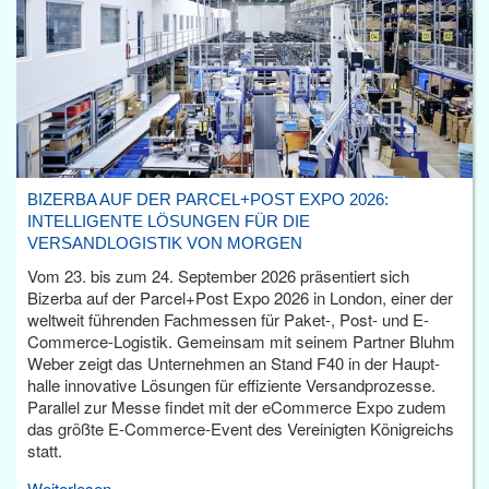
BIZERBA AUF DER PARCEL+POST EXPO 2026:
INTELLIGENTE LÖSUNGEN FÜR DIE
VERSANDLOGISTIK VON MORGEN
Vom 23. bis zum 24. September 2026 präsentiert sich
Bizerba auf der Parcel+Post Expo 2026 in London, einer der
weltweit führenden Fachmessen für Paket-, Post- und E-
Commerce-Logistik. Gemeinsam mit seinem Partner Bluhm
Weber zeigt das Unternehmen an Stand F40 in der Haupt­
halle innovative Lösungen für effiziente Versandprozesse.
Parallel zur Messe findet mit der eCommerce Expo zudem
das größte E-Commerce-Event des Vereinigten Königreichs
statt.
Weiterlesen...