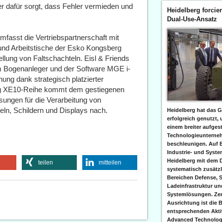
 dafür sorgt, dass Fehler vermieden und
Heidelberg forcier
Dual-Use-Ansatz
asst die Vertriebspartnerschaft mit
und Arbeitstische der Esko Kongsberg
llung von Faltschachteln. Eisl & Friends
em Bogenanleger und der Software MGE i-
ung dank strategisch platzierter
g XE10-Reihe kommt dem gestiegenen
ösungen für die Verarbeitung von
teln, Schildern und Displays nach.
Heidelberg hat das G
erfolgreich genutzt,
einem breiter aufgest
Technologieunterneh
beschleunigen. Auf 
Industrie- und Syst
Heidelberg mit dem 
teilen
mitteilen
systematisch zusätzl
Bereichen Defense, S
Ladeinfrastruktur und
Systemlösungen. Zent
Ausrichtung ist die B
entsprechenden Aktiv
Advanced Technologi