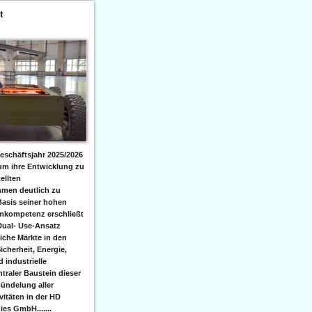
t
eschäftsjahr 2025/2026
 um ihre Entwicklung zu
ellten
men deutlich zu
Basis seiner hohen
emkompetenz erschließt
Dual- Use-Ansatz
iche Märkte in den
icherheit, Energie,
 industrielle
raler Baustein dieser
ündelung aller
itäten in der HD
es GmbH.......