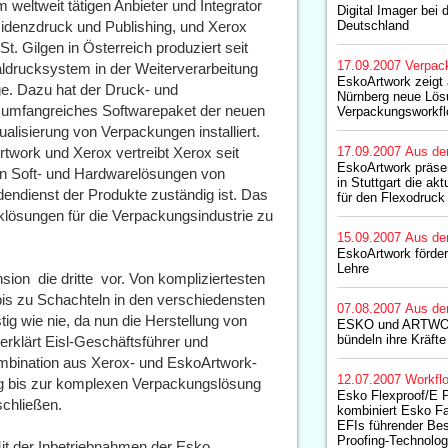
eltweit tätigen Anbieter und Integrator
Digital Imager bei
idenzdruck und Publishing, und Xerox
Deutschland
St. Gilgen in Österreich produziert seit
17.09.2007
Verpac
drucksystem in der Weiterverarbeitung
EskoArtwork zeigt 
e. Dazu hat der Druck- und
Nürnberg neue Lös
 umfangreiches Softwarepaket der neuen
Verpackungsworkf
ualisierung von Verpackungen installiert.
work und Xerox vertreibt Xerox seit
17.09.2007
Aus de
EskoArtwork präsen
en Soft- und Hardwarelösungen von
in Stuttgart die ak
ndienst der Produkte zuständig ist. Das
für den Flexodruck
cklösungen für die Verpackungsindustrie zu
15.09.2007
Aus de
EskoArtwork förde
Lehre
n  die dritte  vor. Von kompliziertesten
s zu Schachteln in den verschiedensten
07.08.2007
Aus de
tig wie nie, da nun die Herstellung von
ESKO und ARTW
bündeln ihre Kräfte
 erklärt Eisl-Geschäftsführer und
Kombination aus Xerox- und EskoArtwork-
12.07.2007
Workfl
ling bis zur komplexen Verpackungslösung
Esko Flexproof/E P
schließen.
kombiniert Esko F
EFIs führender Bes
Proofing-Technolog
Mit der Inbetriebnahmen der Esko