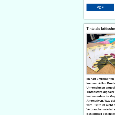
PDF
Tinte als kritisch
Im hart umkämpften 
kommerziellen Druc
Unternehmen angesic
Tintensätze digitaler
insbesondere im Verg
Alternativen. Was da
wird: Tinte ist nicht 
Verbrauchsmaterial, 
Bestandteil des Inkj