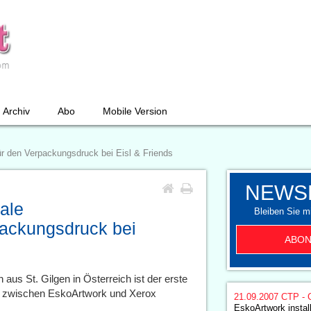
Archiv
Abo
Mobile Version
ür den Verpackungsdruck bei Eisl & Friends
NEWS
tale
Bleiben Sie mi
packungsdruck bei
ABON
us St. Gilgen in Österreich ist der erste
n zwischen EskoArtwork und Xerox
21.09.2007
CTP - 
EskoArtwork install