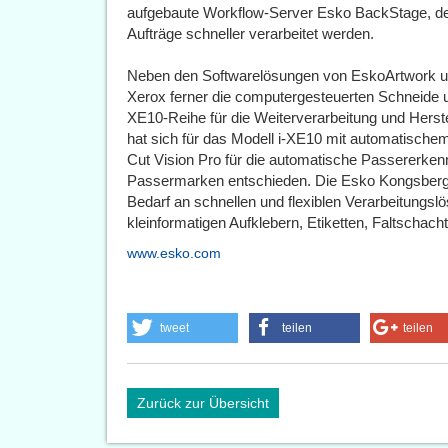
aufgebaute Workflow-Server Esko BackStage, der
Aufträge schneller verarbeitet werden.
Neben den Softwarelösungen von EskoArtwork umf
Xerox ferner die computergesteuerten Schneide 
XE10-Reihe für die Weiterverarbeitung und Herste
hat sich für das Modell i-XE10 mit automatisch
Cut Vision Pro für die automatische Passererkenn
Passermarken entschieden. Die Esko Kongsber
Bedarf an schnellen und flexiblen Verarbeitungsl
kleinformatigen Aufklebern, Etiketten, Faltschach
www.esko.com
tweet
teilen
teilen
Zurück zur Übersicht