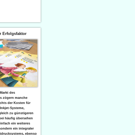
er Erfolgsfaktor
Markt des
ks zögern manche
hts der Kosten für
 Inkjet-Systeme,
leich zu günstigeren
bei häufig übersehen
einfach ein weiteres
sondern ein integraler
etdrucksystems, ebenso