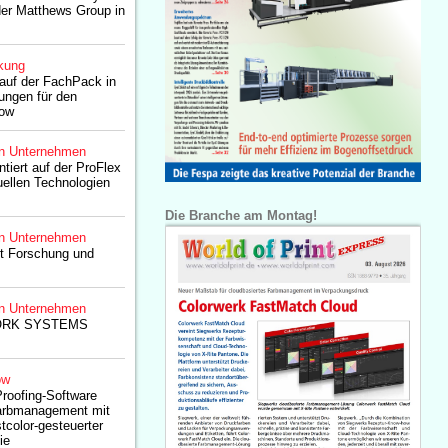
 der Matthews Group in
kung
auf der FachPack in
ungen für den
low
n Unternehmen
tiert auf der ProFlex
tuellen Technologien
Die Branche am Montag!
n Unternehmen
rt Forschung und
n Unternehmen
ORK SYSTEMS
ow
roofing-Software
arbmanagement mit
tcolor-gesteuerter
ie