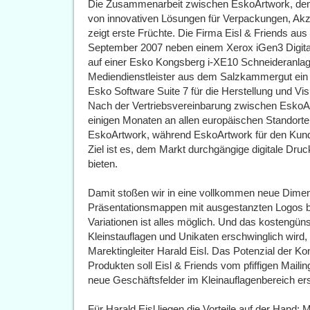
Die Zusammenarbeit zwischen EskoArtwork, dem w
von innovativen Lösungen für Verpackungen, Akz
zeigt erste Früchte. Die Firma Eisl & Friends aus 
September 2007 neben einem Xerox iGen3 Digital
auf einer Esko Kongsberg i-XE10 Schneideranlag
Mediendienstleister aus dem Salzkammergut ein
Esko Software Suite 7 für die Herstellung und Vis
Nach der Vertriebsvereinbarung zwischen EskoArt
einigen Monaten an allen europäischen Standort
EskoArtwork, während EskoArtwork für den Kunde
Ziel ist es, dem Markt durchgängige digitale Dru
bieten.
Damit stoßen wir in eine vollkommen neue Dimensio
Präsentationsmappen mit ausgestanzten Logos bi
Variationen ist alles möglich. Und das kostengüns
Kleinstauflagen und Unikaten erschwinglich wird,
Marektingleiter Harald Eisl. Das Potenzial der 
Produkten soll Eisl & Friends vom pfiffigen Mai
neue Geschäftsfelder im Kleinauflagenbereich er
Für Harald Eisl liegen die Vorteile auf der Hand: 