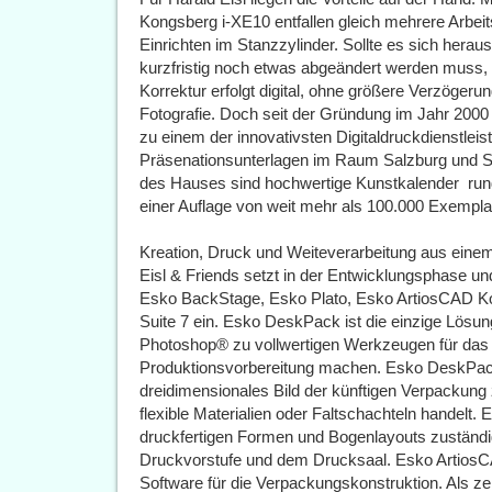
Kongsberg i-XE10 entfallen gleich mehrere Arbei
Einrichten im Stanzzylinder. Sollte es sich heraus
kurzfristig noch etwas abgeändert werden muss, 
Korrektur erfolgt digital, ohne größere Verzögerun
Fotografie. Doch seit der Gründung im Jahr 2000 
zu einem der innovativsten Digitaldruckdienstlei
Präsenationsunterlagen im Raum Salzburg und Sa
des Hauses sind hochwertige Kunstkalender  run
einer Auflage von weit mehr als 100.000 Exempla
Kreation, Druck und Weiteverarbeitung aus ein
Eisl & Friends setzt in der Entwicklungsphase 
Esko BackStage, Esko Plato, Esko ArtiosCAD K
Suite 7 ein. Esko DeskPack ist die einzige Lösu
Photoshop® zu vollwertigen Werkzeugen für das
Produktionsvorbereitung machen. Esko DeskPack 
dreidimensionales Bild der künftigen Verpackung
flexible Materialien oder Faltschachteln handelt. E
druckfertigen Formen und Bogenlayouts zuständig
Druckvorstufe und dem Drucksaal. Esko ArtiosCAD
Software für die Verpackungskonstruktion. Als zen