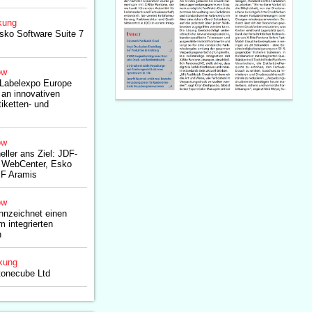
kung
sko Software Suite 7
ow
 Labelexpo Europe
 an innovativen
iketten- und
ow
eller ans Ziel: JDF-
 WebCenter, Esko
F Aramis
ow
nnzeichnet einen
m integrierten
n
kung
tonecube Ltd