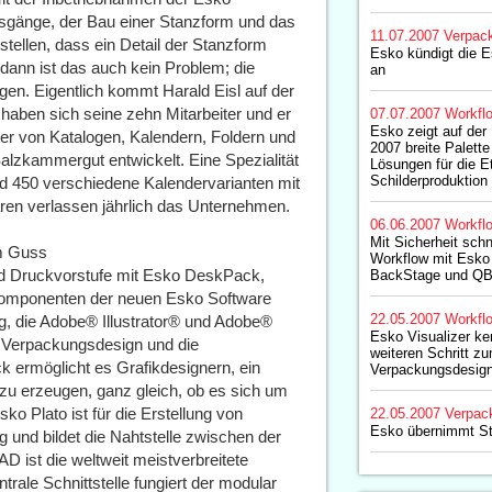
tsgänge, der Bau einer Stanzform und das
11.07.2007
Verpac
stellen, dass ein Detail der Stanzform
Esko kündigt die E
dann ist das auch kein Problem; die
an
gen. Eigentlich kommt Harald Eisl auf der
haben sich seine zehn Mitarbeiter und er
07.07.2007
Workfl
Esko zeigt auf der
ster von Katalogen, Kalendern, Foldern und
2007 breite Palette
lzkammergut entwickelt. Eine Spezialität
Lösungen für die Et
Schilderproduktion
d 450 verschiedene Kalendervarianten mit
ren verlassen jährlich das Unternehmen.
06.06.2007
Workfl
Mit Sicherheit schn
em Guss
Workflow mit Esko
und Druckvorstufe mit Esko DeskPack,
BackStage und QB
omponenten der neuen Esko Software
22.05.2007
Workfl
ng, die Adobe® Illustrator® und Adobe®
Esko Visualizer ke
 Verpackungsdesign und die
weiteren Schritt zu
ermöglicht es Grafikdesignern, ein
Verpackungsdesig
 zu erzeugen, ganz gleich, ob es sich um
sko Plato ist für die Erstellung von
22.05.2007
Verpac
Esko übernimmt S
 und bildet die Nahtstelle zwischen der
 ist die weltweit meistverbreitete
trale Schnittstelle fungiert der modular