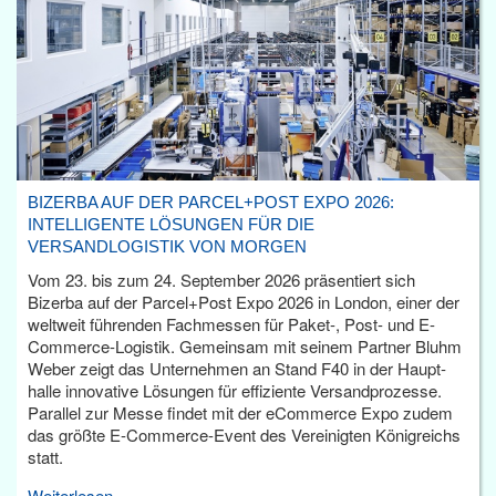
BIZERBA AUF DER PARCEL+POST EXPO 2026:
INTELLIGENTE LÖSUNGEN FÜR DIE
VERSANDLOGISTIK VON MORGEN
Vom 23. bis zum 24. September 2026 präsentiert sich
Bizerba auf der Parcel+Post Expo 2026 in London, einer der
weltweit führenden Fachmessen für Paket-, Post- und E-
Commerce-Logistik. Gemeinsam mit seinem Partner Bluhm
Weber zeigt das Unternehmen an Stand F40 in der Haupt­
halle innovative Lösungen für effiziente Versandprozesse.
Parallel zur Messe findet mit der eCommerce Expo zudem
das größte E-Commerce-Event des Vereinigten Königreichs
statt.
Weiterlesen...