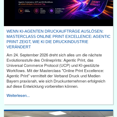
WENN KI-AGENTEN DRUCKAUFTRÄGE AUSLÖSEN:
MASTERCLASS ONLINE PRINT EXCELLENCE: AGENTIC
PRINT ZEIGT, WIE KI DIE DRUCKINDUSTRIE
VERÄNDERT
Am 24. September 2026 dreht sich alles um die nächste
Evolutionsstufe des Onlineprints: Agentic Print, das
Universal Commerce Protocol (UCP) und KI-gestützte
Workflows. Mit der Masterclass "Online Print Excellence:
Agentic Print" vermittelt der Verband Druck und Medien
Bayern praxisnah, wie sich Druckunternehmen erfolgreich
auf diese Entwicklung vorbereiten können.
Weiterlesen...