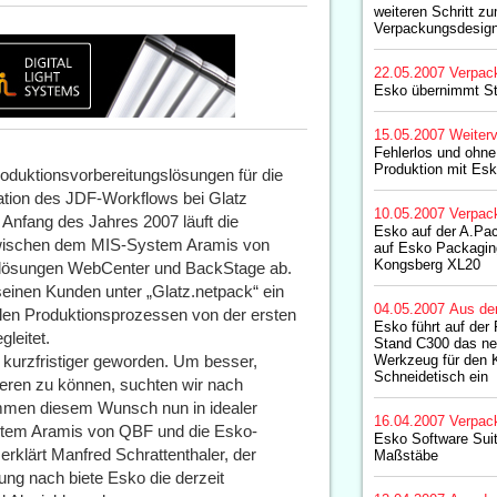
weiteren Schritt zu
Verpackungsdesig
22.05.2007
Verpac
Esko übernimmt S
15.05.2007
Weiterv
Fehlerlos und ohne
Produktion mit Es
roduktionsvorbereitungslösungen für die
llation des JDF-Workflows bei Glatz
10.05.2007
Verpac
 Anfang des Jahres 2007 läuft die
Esko auf der A.Pac
 zwischen dem MIS-System Aramis von
auf Esko Packagin
Kongsberg XL20
lösungen WebCenter und BackStage ab.
 seinen Kunden unter „Glatz.netpack“ ein
04.05.2007
Aus de
llen Produktionsprozessen von der ersten
Esko führt auf de
gleitet.
Stand C300 das ne
 kurzfristiger geworden. Um besser,
Werkzeug für den 
Schneidetisch ein
eren zu können, suchten wir nach
mmen diesem Wunsch nun in idealer
16.04.2007
Verpac
tem Aramis von QBF und die Esko-
Esko Software Suit
klärt Manfred Schrattenthaler, der
Maßstäbe
ung nach biete Esko die derzeit