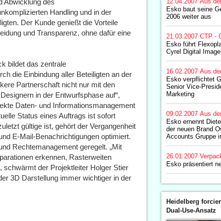
d Abwicklung des
12.04.2007
Aus de
Esko baut seine G
unkomplizierten Handling und in der
2006 weiter aus
igten. Der Kunde genießt die Vorteile
eidung und Transparenz, ohne dafür eine
21.03.2007
CTP - 
Esko führt Flexopl
Cyrel Digital Imag
k bildet das zentrale
16.02.2007
Aus de
die Einbindung aller Beteiligten an der
Esko verpflichtet 
ere Partnerschaft nicht nur mit den
Senior Vice-Presid
Marketing
Designern in der Entwurfsphase auf“,
perfekte Daten- und Informationsmanagement
09.02.2007
Aus de
lle Status eines Auftrags ist sofort
Esko ernennt Diete
letzt gültige ist, gehört der Vergangenheit
der neuen Brand 
und E-Mail-Benachrichtigungen optimiert.
Accounts Gruppe
- und Rechtemanagement geregelt. „Mit
26.01.2007
Verpac
parationen erkennen, Rasterweiten
Esko präsentiert n
 schwärmt der Projektleiter Holger Stier
der 3D Darstellung immer wichtiger in der
Heidelberg forcier
Dual-Use-Ansatz