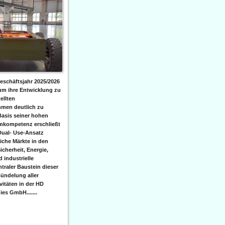
eschäftsjahr 2025/2026
 um ihre Entwicklung zu
ellten
men deutlich zu
Basis seiner hohen
emkompetenz erschließt
Dual- Use-Ansatz
iche Märkte in den
icherheit, Energie,
 industrielle
raler Baustein dieser
ündelung aller
itäten in der HD
es GmbH.......