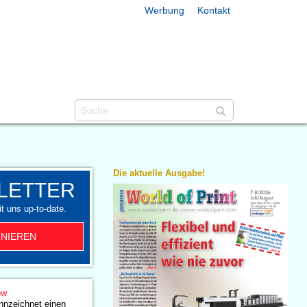
Werbung
Kontakt
Die aktuelle Ausgabe!
LETTER
t uns up-to-date.
NIEREN
ow
nnzeichnet einen