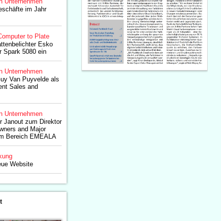
n Unternehmen
eschäfte im Jahr
Computer to Plate
attenbelichter Esko
er Spark 5080 ein
n Unternehmen
Guy Van Puyvelde als
ent Sales and
n Unternehmen
r Janout zum Direktor
Owners and Major
 im Bereich EMEALA
kung
eue Website
t