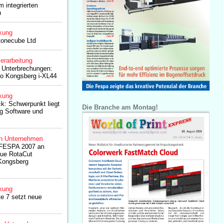
m integrierten
n
kung
tonecube Ltd
erarbeitung
 Unterbrechungen:
ko Kongsberg i-XL44
kung
k: Schwerpunkt liegt
Die Branche am Montag!
g Software und
n Unternehmen
r FESPA 2007 an
ue RotaCut
Kongsberg
kung
e 7 setzt neue