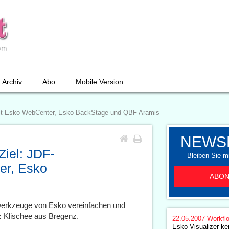
Archiv
Abo
Mobile Version
w mit Esko WebCenter, Esko BackStage und QBF Aramis
NEWS
Ziel: JDF-
Bleiben Sie mi
er, Esko
ABON
rkzeuge von Esko vereinfachen und
z Klischee aus Bregenz.
22.05.2007
Workfl
Esko Visualizer ke