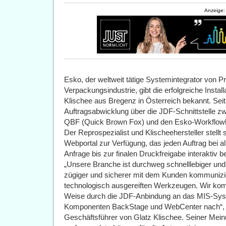
Anzeige:
Esko, der weltweit tätige Systemintegrator von P
Verpackungsindustrie, gibt die erfolgreiche Insta
Klischee aus Bregenz in Österreich bekannt. Seit
Auftragsabwicklung über die JDF-Schnittstelle
QBF (Quick Brown Fox) und den Esko-Workflow
Der Reprospezialist und Klischeehersteller stellt
Webportal zur Verfügung, das jeden Auftrag bei a
Anfrage bis zur finalen Druckfreigabe interaktiv be
„Unsere Branche ist durchweg schnelllebiger und
zügiger und sicherer mit dem Kunden kommunizi
technologisch ausgereiften Werkzeugen. Wir ko
Weise durch die JDF-Anbindung an das MIS-Sys
Komponenten BackStage und WebCenter nach“, er
Geschäftsführer von Glatz Klischee. Seiner Mein