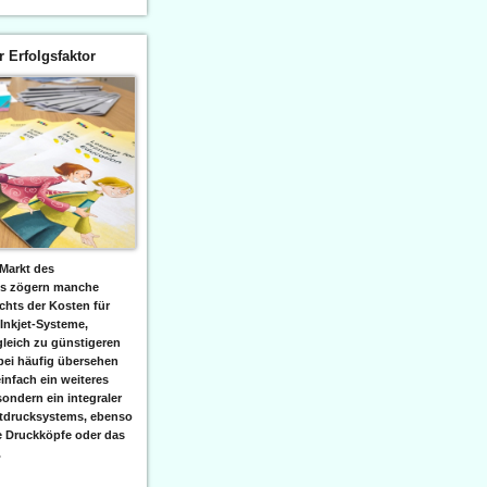
er Erfolgsfaktor
Markt des
ks zögern manche
hts der Kosten für
 Inkjet-Systeme,
leich zu günstigeren
bei häufig übersehen
einfach ein weiteres
sondern ein integraler
etdrucksystems, ebenso
e Druckköpfe oder das
.