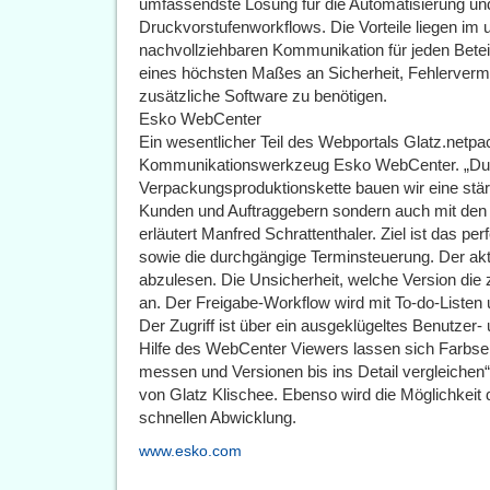
umfassendste Lösung für die Automatisierung un
Druckvorstufenworkflows. Die Vorteile liegen im 
nachvollziehbaren Kommunikation für jeden Beteil
eines höchsten Maßes an Sicherheit, Fehlerverm
zusätzliche Software zu benötigen.
Esko WebCenter
Ein wesentlicher Teil des Webportals Glatz.netpac
Kommunikationswerkzeug Esko WebCenter. „Durch 
Verpackungsproduktionskette bauen wir eine stärk
Kunden und Auftraggebern sondern auch mit den 
erläutert Manfred Schrattenthaler. Ziel ist das 
sowie die durchgängige Terminsteuerung. Der aktue
abzulesen. Die Unsicherheit, welche Version die zu
an. Der Freigabe-Workflow wird mit To-do-Listen 
Der Zugriff ist über ein ausgeklügeltes Benutzer
Hilfe des WebCenter Viewers lassen sich Farbse
messen und Versionen bis ins Detail vergleichen“,
von Glatz Klischee. Ebenso wird die Möglichkeit 
schnellen Abwicklung.
www.esko.com