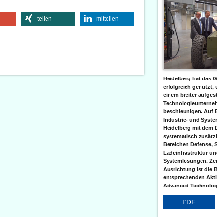
teilen
mitteilen
Heidelberg hat das G
erfolgreich genutzt,
einem breiter aufgest
Technologieunterneh
beschleunigen. Auf 
Industrie- und Syst
Heidelberg mit dem 
systematisch zusätzl
Bereichen Defense, S
Ladeinfrastruktur und
Systemlösungen. Zent
Ausrichtung ist die B
entsprechenden Aktiv
Advanced Technologi
PDF