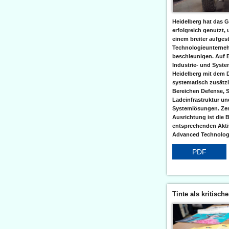
Heidelberg hat das G
erfolgreich genutzt,
einem breiter aufgest
Technologieunterneh
beschleunigen. Auf 
Industrie- und Syst
Heidelberg mit dem 
systematisch zusätzl
Bereichen Defense, S
Ladeinfrastruktur und
Systemlösungen. Zent
Ausrichtung ist die B
entsprechenden Aktiv
Advanced Technologi
PDF
Tinte als kritisch