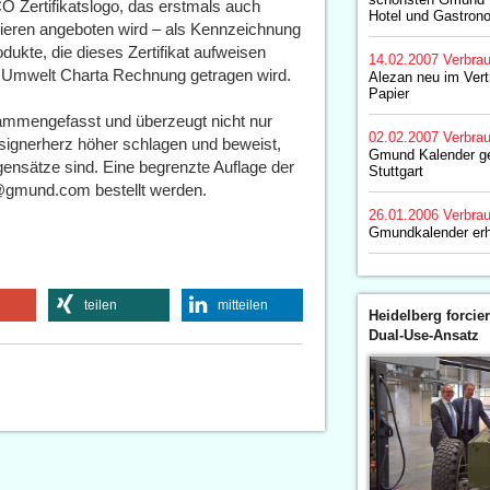
 Zertifikatslogo, das erstmals auch
Hotel und Gastron
ren angeboten wird – als Kennzeichnung
dukte, die dieses Zertifikat aufweisen
14.02.2007
Verbrau
r Umwelt Charta Rechnung getragen wird.
Alezan neu im Vert
Papier
sammengefasst und überzeugt nicht nur
02.02.2007
Verbrau
Designerherz höher schlagen und beweist,
Gmund Kalender g
nsätze sind. Eine begrenzte Auflage der
Stuttgart
o@gmund.com bestellt werden.
26.01.2006
Verbrau
Gmundkalender erh
teilen
mitteilen
Heidelberg forcier
Dual-Use-Ansatz