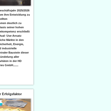
eschäftsjahr 2025/2026
 um ihre Entwicklung zu
ellten
men deutlich zu
Basis seiner hohen
emkompetenz erschließt
Dual- Use-Ansatz
iche Märkte in den
icherheit, Energie,
 industrielle
raler Baustein dieser
ündelung aller
itäten in der HD
es GmbH.......
er Erfolgsfaktor