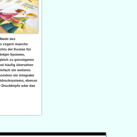
Markt des
ks zögern manche
hts der Kosten für
 Inkjet-Systeme,
leich zu günstigeren
bei häufig übersehen
einfach ein weiteres
sondern ein integraler
etdrucksystems, ebenso
e Druckköpfe oder das
.