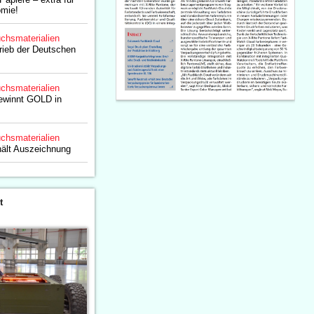
omie!
chsmaterialien
rieb der Deutschen
chsmaterialien
ewinnt GOLD in
chsmaterialien
ält Auszeichnung
t