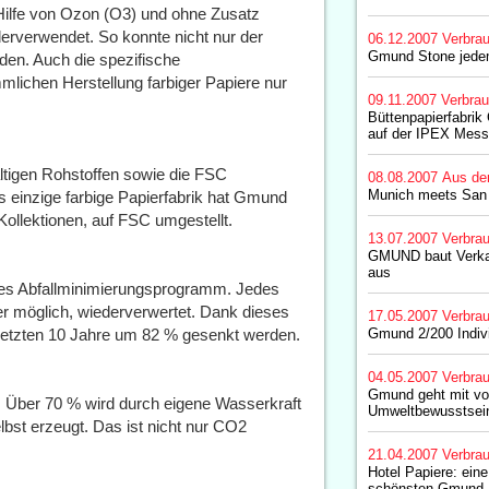
 Hilfe von Ozon (O3) und ohne Zusatz
erverwendet. So konnte nicht nur der
06.12.2007
Verbrau
Gmund Stone jedem
en. Auch die spezifische
lichen Herstellung farbiger Papiere nur
09.11.2007
Verbrau
Büttenpapierfabrik
auf der IPEX Mess
tigen Rohstoffen sowie die FSC
08.08.2007
Aus de
Munich meets San
s einzige farbige Papierfabrik hat Gmund
ollektionen, auf FSC umgestellt.
13.07.2007
Verbrau
GMUND baut Verkau
aus
ernes Abfallminimierungsprogramm. Jedes
mer möglich, wiederverwertet. Dank dieses
17.05.2007
Verbrau
 letzten 10 Jahre um 82 % gesenkt werden.
Gmund 2/200 Indiv
04.05.2007
Verbrau
Gmund geht mit vo
. Über 70 % wird durch eigene Wasserkraft
Umweltbewusstsei
st erzeugt. Das ist nicht nur CO2
21.04.2007
Verbrau
Hotel Papiere: ein
schönsten Gmund P