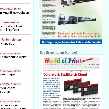
chsmaterialien
 Angriff gewachsen
chsmaterialien
 Gmund erfolgreich
e in Neu Delhi
n Unternehmen
 Francisco
Die Branche am Montag!
chsmaterialien
fsförderung weiter
chsmaterialien
idual Paper
chsmaterialien
rbildlichem
n voran
chsmaterialien
e Auswahl der
apiere – extra für