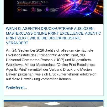
WENN KI-AGENTEN DRUCKAUFTRÄGE AUSLÖSEN:
MASTERCLASS ONLINE PRINT EXCELLENCE: AGENTIC
PRINT ZEIGT, WIE KI DIE DRUCKINDUSTRIE
VERÄNDERT
Am 24. September 2026 dreht sich alles um die nächste
Evolutionsstufe des Onlineprints: Agentic Print, das
Universal Commerce Protocol (UCP) und KI-gestützte
Workflows. Mit der Masterclass "Online Print Excellence:
Agentic Print" vermittelt der Verband Druck und Medien
Bayern praxisnah, wie sich Druckunternehmen erfolgreich
auf diese Entwicklung vorbereiten können.
Weiterlesen...