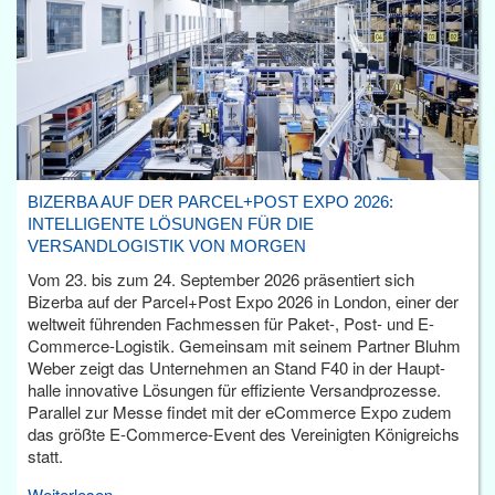
BIZERBA AUF DER PARCEL+POST EXPO 2026:
INTELLIGENTE LÖSUNGEN FÜR DIE
VERSANDLOGISTIK VON MORGEN
Vom 23. bis zum 24. September 2026 präsentiert sich
Bizerba auf der Parcel+Post Expo 2026 in London, einer der
weltweit führenden Fachmessen für Paket-, Post- und E-
Commerce-Logistik. Gemeinsam mit seinem Partner Bluhm
Weber zeigt das Unternehmen an Stand F40 in der Haupt­
halle innovative Lösungen für effiziente Versandprozesse.
Parallel zur Messe findet mit der eCommerce Expo zudem
das größte E-Commerce-Event des Vereinigten Königreichs
statt.
Weiterlesen...