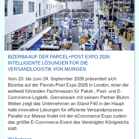
BIZERBA AUF DER PARCEL+POST EXPO 2026:
INTELLIGENTE LÖSUNGEN FÜR DIE
VERSANDLOGISTIK VON MORGEN
Vom 23. bis zum 24. September 2026 präsentiert sich
Bizerba auf der Parcel+Post Expo 2026 in London, einer der
weltweit führenden Fachmessen für Paket-, Post- und E-
Commerce-Logistik. Gemeinsam mit seinem Partner Bluhm
Weber zeigt das Unternehmen an Stand F40 in der Haupt­
halle innovative Lösungen für effiziente Versandprozesse.
Parallel zur Messe findet mit der eCommerce Expo zudem
das größte E-Commerce-Event des Vereinigten Königreichs
statt.
Weiterlesen...