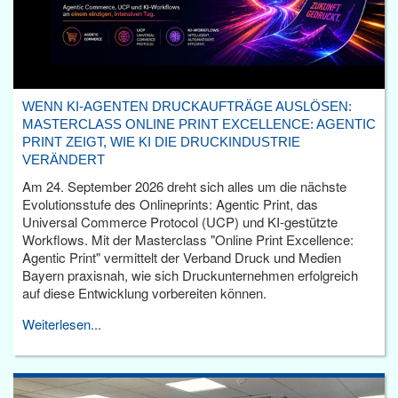
WENN KI-AGENTEN DRUCKAUFTRÄGE AUSLÖSEN:
MASTERCLASS ONLINE PRINT EXCELLENCE: AGENTIC
PRINT ZEIGT, WIE KI DIE DRUCKINDUSTRIE
VERÄNDERT
Am 24. September 2026 dreht sich alles um die nächste
Evolutionsstufe des Onlineprints: Agentic Print, das
Universal Commerce Protocol (UCP) und KI-gestützte
Workflows. Mit der Masterclass "Online Print Excellence:
Agentic Print" vermittelt der Verband Druck und Medien
Bayern praxisnah, wie sich Druckunternehmen erfolgreich
auf diese Entwicklung vorbereiten können.
Weiterlesen...