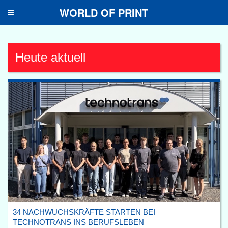
WORLD OF PRINT
Toggle
navigation
Heute aktuell
34 NACHWUCHSKRÄFTE STARTEN BEI
TECHNOTRANS INS BERUFSLEBEN