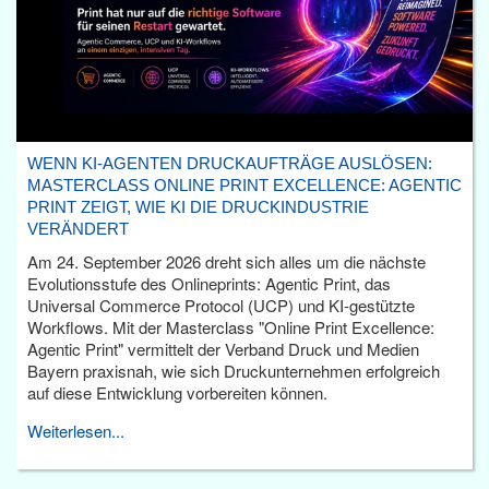
WENN KI-AGENTEN DRUCKAUFTRÄGE AUSLÖSEN:
MASTERCLASS ONLINE PRINT EXCELLENCE: AGENTIC
PRINT ZEIGT, WIE KI DIE DRUCKINDUSTRIE
VERÄNDERT
Am 24. September 2026 dreht sich alles um die nächste
Evolutionsstufe des Onlineprints: Agentic Print, das
Universal Commerce Protocol (UCP) und KI-gestützte
Workflows. Mit der Masterclass "Online Print Excellence:
Agentic Print" vermittelt der Verband Druck und Medien
Bayern praxisnah, wie sich Druckunternehmen erfolgreich
auf diese Entwicklung vorbereiten können.
Weiterlesen...