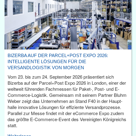
BIZERBA AUF DER PARCEL+POST EXPO 2026:
INTELLIGENTE LÖSUNGEN FÜR DIE
VERSANDLOGISTIK VON MORGEN
Vom 23. bis zum 24. September 2026 präsentiert sich
Bizerba auf der Parcel+Post Expo 2026 in London, einer der
weltweit führenden Fachmessen für Paket-, Post- und E-
Commerce-Logistik. Gemeinsam mit seinem Partner Bluhm
Weber zeigt das Unternehmen an Stand F40 in der Haupt­
halle innovative Lösungen für effiziente Versandprozesse.
Parallel zur Messe findet mit der eCommerce Expo zudem
das größte E-Commerce-Event des Vereinigten Königreichs
statt.
Weiterlesen...