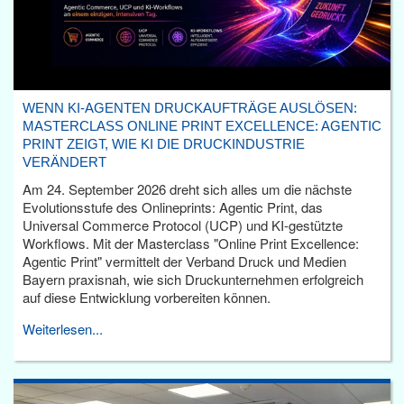
WENN KI-AGENTEN DRUCKAUFTRÄGE AUSLÖSEN:
MASTERCLASS ONLINE PRINT EXCELLENCE: AGENTIC
PRINT ZEIGT, WIE KI DIE DRUCKINDUSTRIE
VERÄNDERT
Am 24. September 2026 dreht sich alles um die nächste
Evolutionsstufe des Onlineprints: Agentic Print, das
Universal Commerce Protocol (UCP) und KI-gestützte
Workflows. Mit der Masterclass "Online Print Excellence:
Agentic Print" vermittelt der Verband Druck und Medien
Bayern praxisnah, wie sich Druckunternehmen erfolgreich
auf diese Entwicklung vorbereiten können.
Weiterlesen...