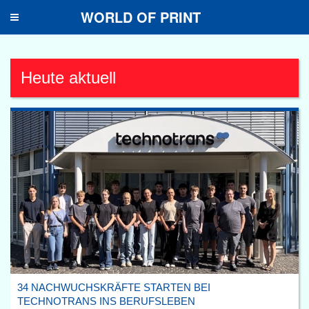
WORLD OF PRINT
Toggle
navigation
Heute aktuell
34 NACHWUCHSKRÄFTE STARTEN BEI
TECHNOTRANS INS BERUFSLEBEN