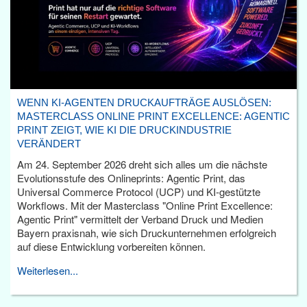
WENN KI-AGENTEN DRUCKAUFTRÄGE AUSLÖSEN:
MASTERCLASS ONLINE PRINT EXCELLENCE: AGENTIC
PRINT ZEIGT, WIE KI DIE DRUCKINDUSTRIE
VERÄNDERT
Am 24. September 2026 dreht sich alles um die nächste
Evolutionsstufe des Onlineprints: Agentic Print, das
Universal Commerce Protocol (UCP) und KI-gestützte
Workflows. Mit der Masterclass "Online Print Excellence:
Agentic Print" vermittelt der Verband Druck und Medien
Bayern praxisnah, wie sich Druckunternehmen erfolgreich
auf diese Entwicklung vorbereiten können.
Weiterlesen...