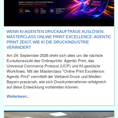
WENN KI-AGENTEN DRUCKAUFTRÄGE AUSLÖSEN:
MASTERCLASS ONLINE PRINT EXCELLENCE: AGENTIC
PRINT ZEIGT, WIE KI DIE DRUCKINDUSTRIE
VERÄNDERT
Am 24. September 2026 dreht sich alles um die nächste
Evolutionsstufe des Onlineprints: Agentic Print, das
Universal Commerce Protocol (UCP) und KI-gestützte
Workflows. Mit der Masterclass "Online Print Excellence:
Agentic Print" vermittelt der Verband Druck und Medien
Bayern praxisnah, wie sich Druckunternehmen erfolgreich
auf diese Entwicklung vorbereiten können.
Weiterlesen...