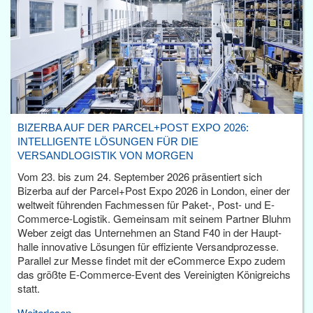
BIZERBA AUF DER PARCEL+POST EXPO 2026:
INTELLIGENTE LÖSUNGEN FÜR DIE
VERSANDLOGISTIK VON MORGEN
Vom 23. bis zum 24. September 2026 präsentiert sich
Bizerba auf der Parcel+Post Expo 2026 in London, einer der
weltweit führenden Fachmessen für Paket-, Post- und E-
Commerce-Logistik. Gemeinsam mit seinem Partner Bluhm
Weber zeigt das Unternehmen an Stand F40 in der Haupt­
halle innovative Lösungen für effiziente Versandprozesse.
Parallel zur Messe findet mit der eCommerce Expo zudem
das größte E-Commerce-Event des Vereinigten Königreichs
statt.
Weiterlesen...