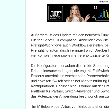
Anzeige:
Außerdem ist das Update mit den neuesten Funkt
PitStop Server 10 kompatibel. Anwender von PitS
Preflight-Workflows auch Workflows erstellen, be
Preflighting automatisch verringert wird. Darüber
vier komplett neue sowie mehrere aktualisierte Ko
Die Konfiguratoren erlauben die direkte Steuerun
Drittanbieteranwendungen, die eng mit FullSwit
Enfocus unterhält ein wachsendes Partnerschafts
und erweitert Switch seit seiner Markteinführun
Konfiguratoren. Darüber hinaus wurde mit der 
Plattform für Partner, Switch-Anwender und Switch-
das Potenzial der Anwendung bestmöglich auszus
„Im Mittelpunkt der Arbeit von Enfocus stehen d