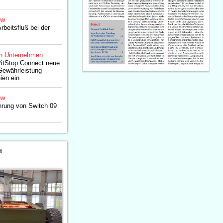
ow
rbeitsfluß bei der
n Unternehmen
PitStop Connect neue
Gewährleistung
ien ein
ow
hrung von Switch 09
t