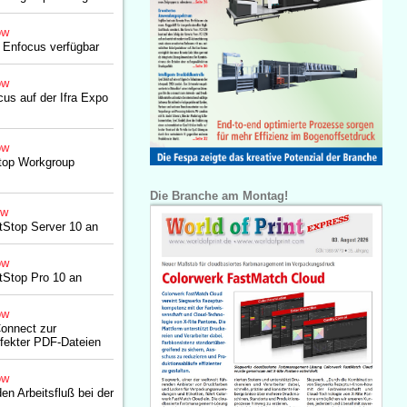
ow
 Enfocus verfügbar
ow
cus auf der Ifra Expo
ow
Stop Workgroup
Die Branche am Montag!
ow
tStop Server 10 an
ow
tStop Pro 10 an
ow
Connect zur
fekter PDF-Dateien
ow
en Arbeitsfluß bei der