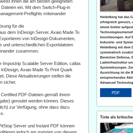
weist ihnen die am besten geeigneten
ie Dateien ein. Mit dem Switch-Plug-in
nagement-Preflights miteinander
Heidelberg hat das G
erfolgreich genutzt,
ösung für die
einem breiter aufgest
aus dem InDesign Server. Axaio Made To
Technologieunterneh
beschleunigen. Auf 
Exportieren von InDesign-Dokumenten,
Industrie- und Syst
 und unterschiedlichen Exportdateien
Heidelberg mit dem 
teinander zusammen.
systematisch zusätzl
Bereichen Defense, S
Ladeinfrastruktur und
e Impostrip Scalable Server Edition, callas
Systemlösungen. Zent
t InDesign, Axaio Made To Print Quark
Ausrichtung ist die B
t. Diese Aktualisierungen stellen die
entsprechenden Aktiv
n sicher.
Advanced Technologi
PDF
s Certified PDF-Dateien gemäß ihrem
eigabe) geroutet werden können. Dieses
itch) zur Verfügung, ohne dass dazu
ss.
Tinte als kritisch
PitStop Server und Instant PDF können
ofitieren jedoch am meisten von diesem