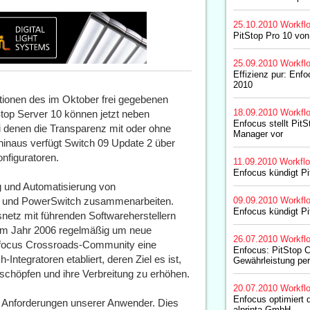
25.10.2010
Workfl
PitStop Pro 10 von
25.09.2010
Workfl
Effizienz pur: Enfo
2010
ionen des im Oktober frei gegebenen
18.09.2010
Workfl
top Server 10 können jetzt neben
Enfocus stellt Pit
i denen die Transparenz mit oder ohne
Manager vor
 hinaus verfügt Switch 09 Update 2 über
nfiguratoren.
11.09.2010
Workfl
Enfocus kündigt Pi
g und Automatisierung von
ch und PowerSwitch zusammenarbeiten.
09.09.2010
Workfl
Enfocus kündigt Pi
netz mit führenden Softwareherstellern
g im Jahr 2006 regelmäßig um neue
26.07.2010
Workfl
Enfocus Crossroads-Community eine
Enfocus: PitStop 
Integratoren etabliert, deren Ziel es ist,
Gewährleistung per
chöpfen und ihre Verbreitung zu erhöhen.
20.07.2010
Workfl
Enfocus optimiert d
ie Anforderungen unserer Anwender. Dies
alprinta GmbH