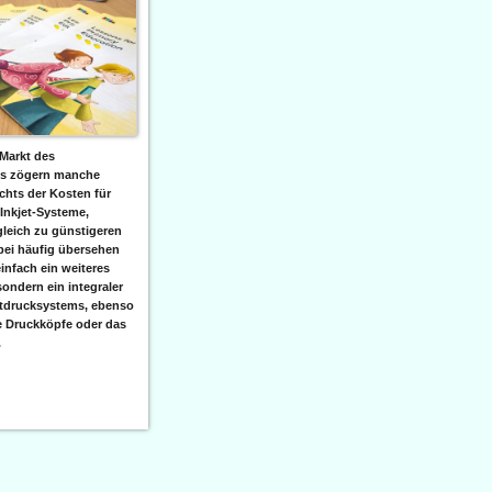
Markt des
ks zögern manche
hts der Kosten für
 Inkjet-Systeme,
leich zu günstigeren
bei häufig übersehen
einfach ein weiteres
sondern ein integraler
etdrucksystems, ebenso
e Druckköpfe oder das
.