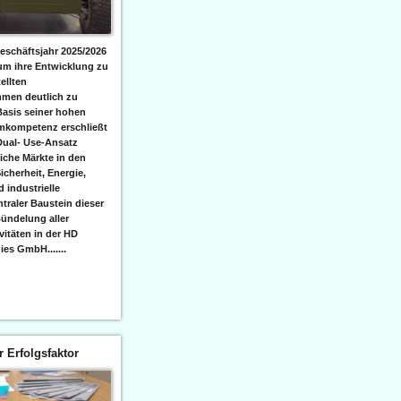
eschäftsjahr 2025/2026
 um ihre Entwicklung zu
ellten
men deutlich zu
Basis seiner hohen
emkompetenz erschließt
Dual- Use-Ansatz
iche Märkte in den
icherheit, Energie,
 industrielle
raler Baustein dieser
ündelung aller
itäten in der HD
es GmbH.......
er Erfolgsfaktor