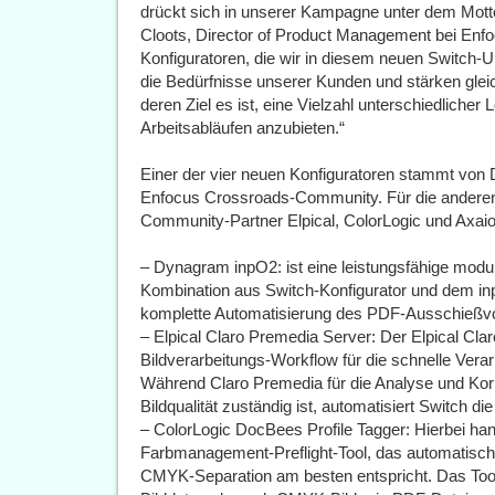
drückt sich in unserer Kampagne unter dem Motto E
Cloots, Director of Product Management bei Enfoc
Konfiguratoren, die wir in diesem neuen Switch-U
die Bedürfnisse unserer Kunden und stärken glei
deren Ziel es ist, eine Vielzahl unterschiedliche
Arbeitsabläufen anzubieten.“
Einer der vier neuen Konfiguratoren stammt von
Enfocus Crossroads-Community. Für die anderen
Community-Partner Elpical, ColorLogic und Axaio 
– Dynagram inpO2: ist eine leistungsfähige mod
Kombination aus Switch-Konfigurator und dem in
komplette Automatisierung des PDF-Ausschießvor
– Elpical Claro Premedia Server: Der Elpical Cla
Bildverarbeitungs-Workflow für die schnelle Vera
Während Claro Premedia für die Analyse und Korr
Bildqualität zuständig ist, automatisiert Switch di
– ColorLogic DocBees Profile Tagger: Hierbei hand
Farbmanagement-Preflight-Tool, das automatisch d
CMYK-Separation am besten entspricht. Das Too