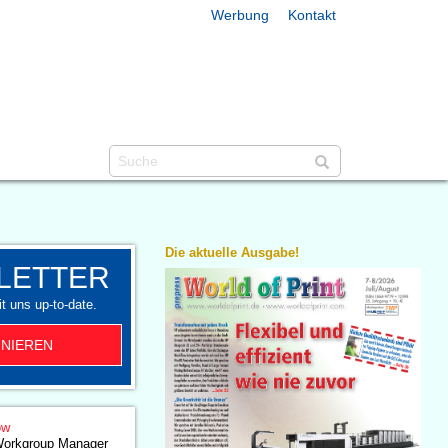
Werbung
Kontakt
Die aktuelle Ausgabe!
LETTER
t uns up-to-date.
NIEREN
ow
Workgroup Manager