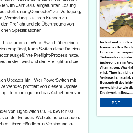
neuen, im Jahr 2010 eingeführten Lösung
 stellt einen „Connector“ zur Verfügung,
die „Verbindung“ zu ihren Kunden zu
r den Preflight und die Übertragung von
ichen Spezifikationen.
witch zusammen. Wenn Switch über einen
Im hart umkämpften 
kommerziellen Druc
teien empfängt, kann Switch diese Dateien
Unternehmen angesic
tor ausgeführte Preflight-Prozess hatte.
Tintensätze digitaler
ct erstellt wird und den Preflight und die
insbesondere im Verg
Alternativen. Was da
wird: Tinte ist nicht 
Verbrauchsmaterial, 
 neuen Updates hin: „Wer PowerSwitch mit
Bestandteil des Inkj
 verwendet, profitiert von diesem Update
unverzichtbar wie di
cript-Terminologie und das Aufnehmen von
Druckwerk selbst......
PDF
nder von LightSwitch 09, FullSwitch 09
 von der Enfocus-Website herunterladen.
h mit ihren Händlern in Verbindung zu