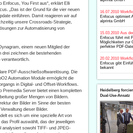
nfocus, You First aus“, erklärt Elli
us. „Das ist der Grund für die vier neuen
16.07.2010
Workfl
pdate einführen. Damit reagieren wir auf
Enfocus optimiert A
alprinta GmbH
chzeitig unsere Crossroads-Strategie,
r Lösungen zur Automatisierung von
15.03.2010
Aus de
Enfocus führt mit 
Möglichkeiten zur 
 Dynagram, einem neuen Mitglied der
perfekter PDF-Date
 drei zeichnen die bestehenden
20.02.2010
Workfl
verantwortlich.
Enfocus gibt Einfü
bekannt
ulare PDF-Ausschießsoftwarelösung. Die
pO2 Automation Module ermöglicht die
gangs in Digital- und Offset-Workflows.
ro Premedia Server bietet einen kompletten
Heidelberg forcier
Dual-Use-Ansatz
rbeitung großer Mengen von Bildern.
ektur der Bilder im Sinne der besten
e Verwaltung dieser Bilder.
elt es sich um eine spezielle Art von
as Profil auswählt, das der jeweiligen
l analysiert sowohl TIFF- und JPEG-