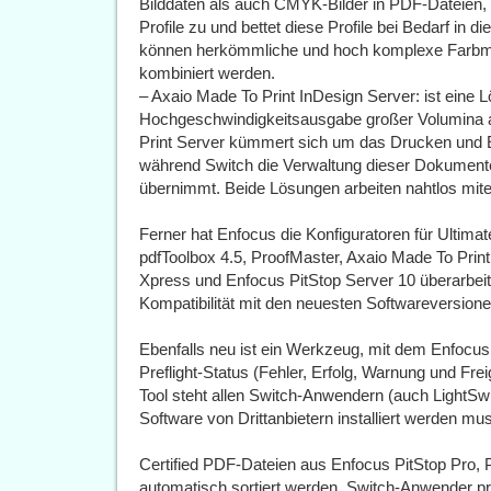
Bilddaten als auch CMYK-Bilder in PDF-Dateien, 
Profile zu und bettet diese Profile bei Bedarf in d
können herkömmliche und hoch komplexe Farbma
kombiniert werden.
– Axaio Made To Print InDesign Server: ist eine L
Hochgeschwindigkeitsausgabe großer Volumina 
Print Server kümmert sich um das Drucken und 
während Switch die Verwaltung dieser Dokumente
übernimmt. Beide Lösungen arbeiten nahtlos mi
Ferner hat Enfocus die Konfiguratoren für Ultimat
pdfToolbox 4.5, ProofMaster, Axaio Made To Prin
Xpress und Enfocus PitStop Server 10 überarbeite
Kompatibilität mit den neuesten Softwareversione
Ebenfalls neu ist ein Werkzeug, mit dem Enfocu
Preflight-Status (Fehler, Erfolg, Warnung und Fr
Tool steht allen Switch-Anwendern (auch LightSw
Software von Drittanbietern installiert werden mu
Certified PDF-Dateien aus Enfocus PitStop Pro, 
automatisch sortiert werden. Switch-Anwender pr