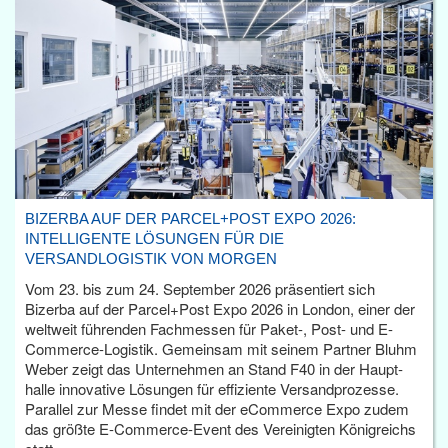
BIZERBA AUF DER PARCEL+POST EXPO 2026:
INTELLIGENTE LÖSUNGEN FÜR DIE
VERSANDLOGISTIK VON MORGEN
Vom 23. bis zum 24. September 2026 präsentiert sich
Bizerba auf der Parcel+Post Expo 2026 in London, einer der
weltweit führenden Fachmessen für Paket-, Post- und E-
Commerce-Logistik. Gemeinsam mit seinem Partner Bluhm
Weber zeigt das Unternehmen an Stand F40 in der Haupt­
halle innovative Lösungen für effiziente Versandprozesse.
Parallel zur Messe findet mit der eCommerce Expo zudem
das größte E-Commerce-Event des Vereinigten Königreichs