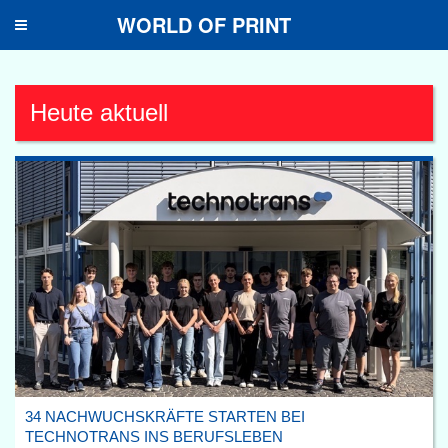
WORLD OF PRINT
Toggle
navigation
Heute aktuell
34 NACHWUCHSKRÄFTE STARTEN BEI
TECHNOTRANS INS BERUFSLEBEN