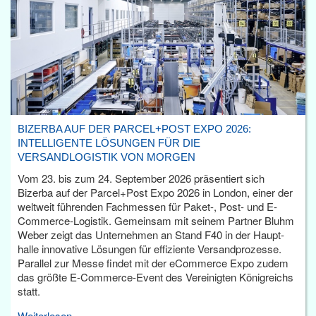
BIZERBA AUF DER PARCEL+POST EXPO 2026:
INTELLIGENTE LÖSUNGEN FÜR DIE
VERSANDLOGISTIK VON MORGEN
Vom 23. bis zum 24. September 2026 präsentiert sich
Bizerba auf der Parcel+Post Expo 2026 in London, einer der
weltweit führenden Fachmessen für Paket-, Post- und E-
Commerce-Logistik. Gemeinsam mit seinem Partner Bluhm
Weber zeigt das Unternehmen an Stand F40 in der Haupt­
halle innovative Lösungen für effiziente Versandprozesse.
Parallel zur Messe findet mit der eCommerce Expo zudem
das größte E-Commerce-Event des Vereinigten Königreichs
statt.
Weiterlesen...