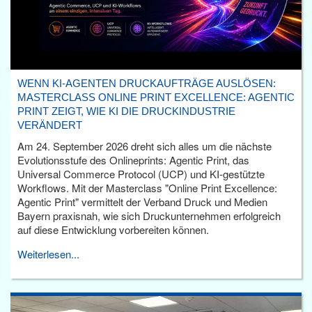
WENN KI-AGENTEN DRUCKAUFTRÄGE AUSLÖSEN:
MASTERCLASS ONLINE PRINT EXCELLENCE: AGENTIC
PRINT ZEIGT, WIE KI DIE DRUCKINDUSTRIE
VERÄNDERT
Am 24. September 2026 dreht sich alles um die nächste
Evolutionsstufe des Onlineprints: Agentic Print, das
Universal Commerce Protocol (UCP) und KI-gestützte
Workflows. Mit der Masterclass "Online Print Excellence:
Agentic Print" vermittelt der Verband Druck und Medien
Bayern praxisnah, wie sich Druckunternehmen erfolgreich
auf diese Entwicklung vorbereiten können.
Weiterlesen...