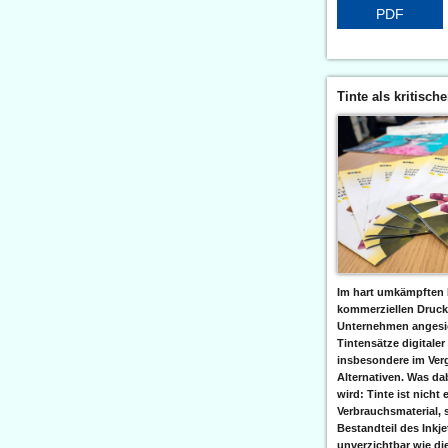
PDF
Tinte als kritisch
Im hart umkämpften 
kommerziellen Druc
Unternehmen angesic
Tintensätze digitaler
insbesondere im Verg
Alternativen. Was da
wird: Tinte ist nicht 
Verbrauchsmaterial, 
Bestandteil des Inkj
unverzichtbar wie di