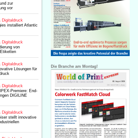
und zur
ung vor
& Digitaldruck
s installiert Atlantic
& Digitaldruck
dierung von
Etiketten
& Digitaldruck
Die Branche am Montag!
novative Lösungen für
ldruck
& Digitaldruck
t IPEX-Premiere: End-
ungen DIGILINE
& Digitaldruck
ser stellt innovative
dustriellen