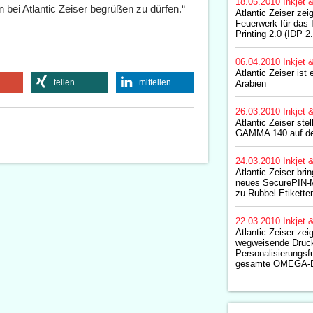
18.05.2010
Inkjet 
 bei Atlantic Zeiser begrüßen zu dürfen.“
Atlantic Zeiser zei
Feuerwerk für das I
Printing 2.0 (IDP 2
06.04.2010
Inkjet 
Atlantic Zeiser ist
teilen
mitteilen
Arabien
26.03.2010
Inkjet 
Atlantic Zeiser st
GAMMA 140 auf de
24.03.2010
Inkjet 
Atlantic Zeiser bri
neues SecurePIN-Mo
zu Rubbel-Etikette
22.03.2010
Inkjet 
Atlantic Zeiser zei
wegweisende Druc
Personalisierungsfu
gesamte OMEGA-Dr