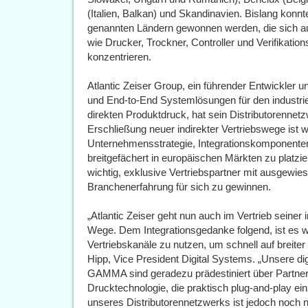
(Italien, Balkan) und Skandinavien. Bislang konnt
genannten Ländern gewonnen werden, die sich au
wie Drucker, Trockner, Controller und Verifikation
konzentrieren.
Atlantic Zeiser Group, ein führender Entwickler 
und End-to-End Systemlösungen für den industrie
direkten Produktdruck, hat sein Distributorennetz
Erschließung neuer indirekter Vertriebswege ist w
Unternehmensstrategie, Integrationskomponenten f
breitgefächert in europäischen Märkten zu platzie
wichtig, exklusive Vertriebspartner mit ausgewi
Branchenerfahrung für sich zu gewinnen.
„Atlantic Zeiser geht nun auch im Vertrieb seiner
Wege. Dem Integrationsgedanke folgend, ist es w
Vertriebskanäle zu nutzen, um schnell auf breiter
Hipp, Vice President Digital Systems. „Unsere 
GAMMA sind geradezu prädestiniert über Partner
Drucktechnologie, die praktisch plug-and-play ei
unseres Distributorennetzwerks ist jedoch noch 