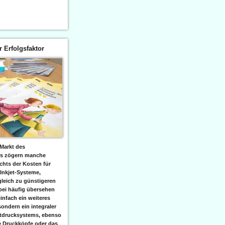
er Erfolgsfaktor
Markt des
ks zögern manche
hts der Kosten für
 Inkjet-Systeme,
leich zu günstigeren
bei häufig übersehen
einfach ein weiteres
sondern ein integraler
etdrucksystems, ebenso
e Druckköpfe oder das