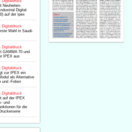
& Digitaldruck
gt Neuheiten-
ndustrial Digital
.0) auf der Ipex
& Digitaldruck
 erste Wahl in Saudi-
& Digitaldruck
ellt GAMMA 70 und
r IPEX aus
& Digitaldruck
ngt zur IPEX ein
dul als Alternative
n und -Folien
& Digitaldruck
gt auf der IPEX
k- und
nktionen für die
uckerserie