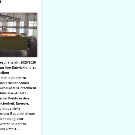
t
eschäftsjahr 2025/2026
 um ihre Entwicklung zu
ellten
men deutlich zu
Basis seiner hohen
emkompetenz erschließt
Dual- Use-Ansatz
iche Märkte in den
icherheit, Energie,
 industrielle
raler Baustein dieser
ündelung aller
itäten in der HD
es GmbH.......