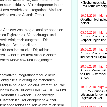
Fälschungsschutz 
en neun exklusive Vertriebspartner in den
Produktrückverfolg
f den Vertrieb von Integrations-Modulen
seinheiten von Atlantic Zeiser
19.08.2010
Inkjet 
Oberthur Technologie
Zeiser
und Anbieter von Integrationskomponenten
03.08.2010
Inkjet 
llen Digitaldruck, Verpackungs- und
Atlantic Zeiser: Ko
werk erfolgreich ausgebaut. Die
Verpackungen und 
ichtiger Bestandteil der
ür den industriellen Digitaldruck
25.06.2010
Inkjet 
Atlantic Zeiser: In
ren. Dabei ist es dem Atlantic Zeiser
industriellen Digita
esenem Know-how und langjähriger
20.05.2010
Inkjet 
Atlantic Zeiser mi
to-End Systemlös
 innovativen Integrationsmodule neue
Sheet
ichtig alle zur Verfügung stehenden
 Front in neue Märkte einzutreten“, so Ralf
18.05.2010
Inkjet 
digitalen Inkjet-Drucker OMEGA, DELTA und
FESPA: Atlantic Zei
Lösungen für den in
 verkauft zu werden – Hochwertige
Digitaldruck vor
nzusetzen ist. Der erfolgreiche Aufbau
nicht abgeschlossen. Ich würde mich sehr