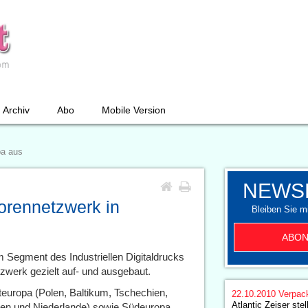
Archiv
Abo
Mobile Version
pa aus
NEWS
torennetzwerk in
Bleiben Sie mi
ABON
im Segment des Industriellen Digitaldrucks
tzwerk gezielt auf- und ausgebaut.
teuropa (Polen, Baltikum, Tschechien,
22.10.2010
Verpac
Atlantic Zeiser ste
ien und Niederlande) sowie Südeuropa