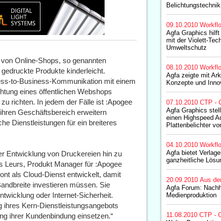
Belichtungstechnik
09.10.2010
Workfl
Agfa Graphics hilf
mit der Violett-Tec
Umweltschutz
 von Online-Shops, so genannten
08.10.2010
Workfl
t gedruckte Produkte kinderleicht.
Agfa zeigte mit Ar
ness-to-Business-Kommunikation mit einem
Konzepte und Inno
htung eines öffentlichen Webshops
zu richten. In jedem der Fälle ist :Apogee
07.10.2010
CTP - 
Agfa Graphics stel
e ihren Geschäftsbereich erweitern
einen Highspeed A
che Dienstleistungen für ein breiteres
Plattenbelichter vo
04.10.2010
Workfl
Agfa bietet Verlag
r Entwicklung von Druckereien hin zu
ganzheitliche Lös
ns Leurs, Produkt Manager für :Apogee
ont als Cloud-Dienst entwickelt, damit
20.09.2010
Aus de
Bandbreite investieren müssen. Sie
Agfa Forum: Nachh
wicklung oder Internet-Sicherheit.
Medienproduktion
g ihres Kern-Dienstleistungsangebots
11.08.2010
CTP - C
ng ihrer Kundenbindung einsetzen.“