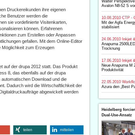
Walter Perspektiv
Avalon N8-52 S vo
nen Druckereikunden ihre eigenen
che Benutzer werden die
10.08.2010
CTP - 
n sie vordefinierte Visitenkarten,
Mit der Agfa Energy
stabilisiert
onalisieren können. Erfahrenen
unktionen zum Erstellen oder Anpassen
24.06.2010
Inkjet 
tlichungen gefallen. Mit dem Online-Editor
Anapurna 2500LED
e Möglichkeit zum Erzeugen
Trocknung
17.06.2010
Inkjet 
Neue Anapurna M 2
t auf der drupa 2012 statt. Das Produkt
Produktivität
ess 8, das ebenfalls auf der drupa
den automatischen Download und die
22.05.2010
Workfl
t. Dadurch wird die Wirtschaftlichkeit der
Azura den „Best P
 Digitaldruckaufträge abgewickelt werden
Heidelberg forcier
Dual-Use-Ansatz
teilen
mitteilen