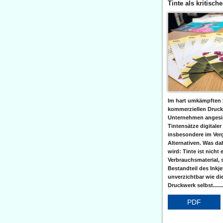
Tinte als kritisch
Im hart umkämpften 
kommerziellen Druc
Unternehmen angesic
Tintensätze digitaler
insbesondere im Verg
Alternativen. Was da
wird: Tinte ist nicht 
Verbrauchsmaterial, 
Bestandteil des Inkj
unverzichtbar wie di
Druckwerk selbst......
PDF