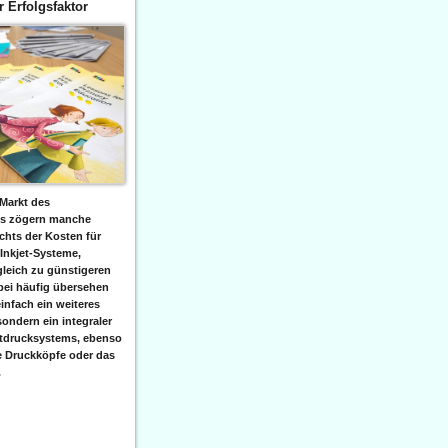
er Erfolgsfaktor
Markt des
ks zögern manche
hts der Kosten für
 Inkjet-Systeme,
leich zu günstigeren
bei häufig übersehen
einfach ein weiteres
sondern ein integraler
etdrucksystems, ebenso
e Druckköpfe oder das
.