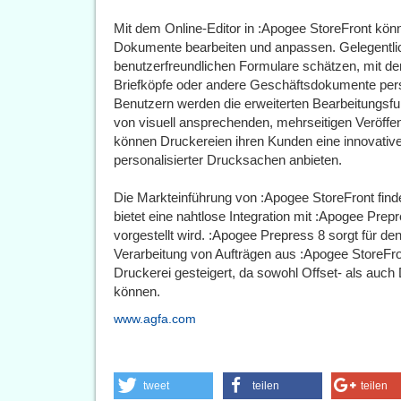
Mit dem Online-Editor in :Apogee StoreFront kön
Dokumente bearbeiten und anpassen. Gelegentli
benutzerfreundlichen Formulare schätzen, mit dene
Briefköpfe oder andere Geschäftsdokumente pers
Benutzern werden die erweiterten Bearbeitungsf
von visuell ansprechenden, mehrseitigen Veröffen
können Druckereien ihren Kunden eine innovativ
personalisierter Drucksachen anbieten.
Die Markteinführung von :Apogee StoreFront finde
bietet eine nahtlose Integration mit :Apogee Prepr
vorgestellt wird. :Apogee Prepress 8 sorgt für 
Verarbeitung von Aufträgen aus :Apogee StoreFron
Druckerei gesteigert, da sowohl Offset- als auch
können.
www.agfa.com
tweet
teilen
teilen