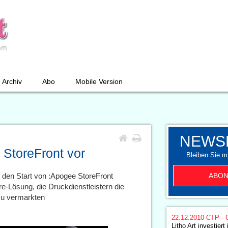
Archiv
Abo
Mobile Version
NEWS
 StoreFront vor
Bleiben Sie mi
ABON
 den Start von :Apogee StoreFront
e-Lösung, die Druckdienstleistern die
 zu vermarkten
22.12.2010
CTP - 
Litho Art investiert