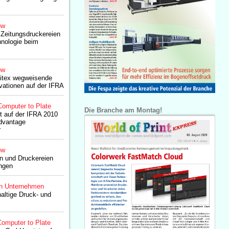
ow
t Zeitungsdruckereien
hnologie beim
ow
kitex wegweisende
vationen auf der IFRA
Computer to Plate
Die Branche am Montag!
lt auf der IFRA 2010
dvantage
r
ow
en und Druckereien
ungen
n Unternehmen
altige Druck- und
omputer to Plate