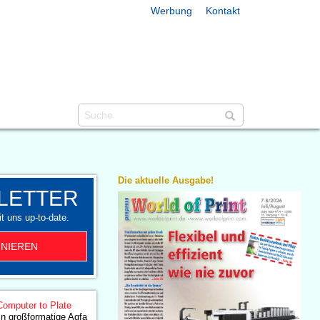
Werbung
Kontakt
Die aktuelle Ausgabe!
LETTER
t uns up-to-date.
NIEREN
Computer to Plate
 in großformatige Agfa