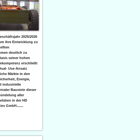
eschäftsjahr 2025/2026
 um ihre Entwicklung zu
ellten
men deutlich zu
Basis seiner hohen
emkompetenz erschließt
Dual- Use-Ansatz
iche Märkte in den
icherheit, Energie,
 industrielle
raler Baustein dieser
ündelung aller
itäten in der HD
es GmbH.......