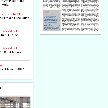
en GmbH setzt auf
n Agfa
Computer to Plate
 Elite die Produktion
& Digitaldruck
 mit LED-UV-
& Digitaldruck
050 mit höherer
ow
atent Award 2010“
t