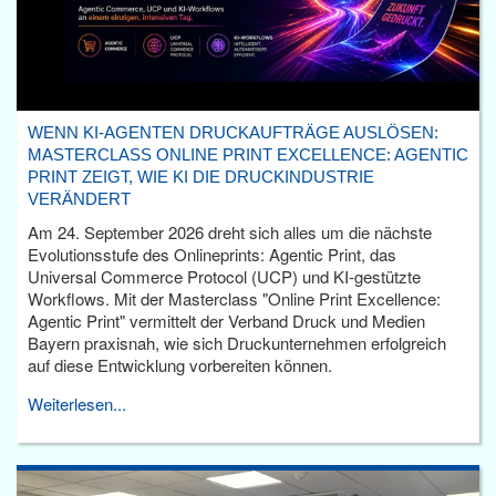
WENN KI-AGENTEN DRUCKAUFTRÄGE AUSLÖSEN:
MASTERCLASS ONLINE PRINT EXCELLENCE: AGENTIC
PRINT ZEIGT, WIE KI DIE DRUCKINDUSTRIE
VERÄNDERT
Am 24. September 2026 dreht sich alles um die nächste
Evolutionsstufe des Onlineprints: Agentic Print, das
Universal Commerce Protocol (UCP) und KI-gestützte
Workflows. Mit der Masterclass "Online Print Excellence:
Agentic Print" vermittelt der Verband Druck und Medien
Bayern praxisnah, wie sich Druckunternehmen erfolgreich
auf diese Entwicklung vorbereiten können.
Weiterlesen...