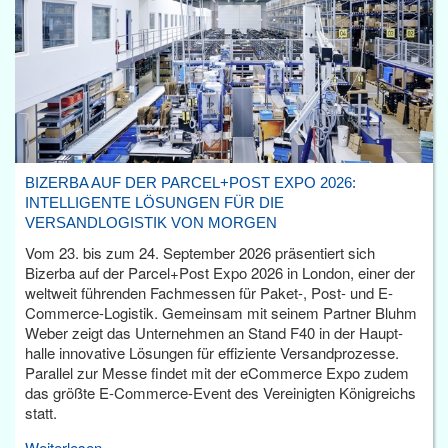
BIZERBA AUF DER PARCEL+POST EXPO 2026:
INTELLIGENTE LÖSUNGEN FÜR DIE
VERSANDLOGISTIK VON MORGEN
Vom 23. bis zum 24. September 2026 präsentiert sich
Bizerba auf der Parcel+Post Expo 2026 in London, einer der
weltweit führenden Fachmessen für Paket-, Post- und E-
Commerce-Logistik. Gemeinsam mit seinem Partner Bluhm
Weber zeigt das Unternehmen an Stand F40 in der Haupt­
halle innovative Lösungen für effiziente Versandprozesse.
Parallel zur Messe findet mit der eCommerce Expo zudem
das größte E-Commerce-Event des Vereinigten Königreichs
statt.
Weiterlesen...